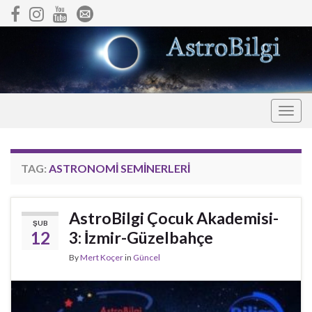
Togg
navig
TAG:
ASTRONOMI SEMINERLERI
AstroBilgi Çocuk Akademisi-
ŞUB
12
3: İzmir-Güzelbahçe
By
Mert Koçer
in
Güncel