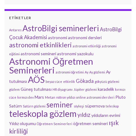
ETIKETLER
AstroBilgi seminerleri
AstroBilgi
Antares
Çocuk Akademisi
astronomi
astronomi dersleri
astronomi etkinlikleri
astronomi etkinliği
astronomi
astronomi semineri
astronomi yazokulu
eğitimi
Astronomi Öğretmen
Seminerleri
Ay
astronomi öğretimi
Ay
Ay gözlemi
AÖS
Gökada
tutulması
beyaz cüce
etkinlik
gökyüzü gözlemi
Güneş tutulması
karadelik
gözlem
HR diyagramı
Jüpiter gözlemi
kırmızı
Mars
Pluto
cüce
kırmızı dev
Metan
nötron yıldızı
online astronomi dersleri
seminer
Satürn
süpernova
Satürn gözlemi
söyleşi
teleskop
teleskopla gözlem
yıldız
yıldızların evrimi
ışık
Yıldız oluşumu
öğretmen semineri
Öğretmen Seminerleri
kirliliği