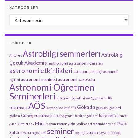
KATEGORILER
Kategoriler
ETIKETLER
AstroBilgi seminerleri
AstroBilgi
Antares
Çocuk Akademisi
astronomi
astronomi dersleri
astronomi etkinlikleri
astronomi etkinliği
astronomi
astronomi semineri
astronomi yazokulu
eğitimi
Astronomi Öğretmen
Seminerleri
Ay
astronomi öğretimi
Ay
Ay gözlemi
AÖS
Gökada
tutulması
beyaz cüce
etkinlik
gökyüzü gözlemi
Güneş tutulması
karadelik
gözlem
HR diyagramı
Jüpiter gözlemi
kırmızı
Mars
Pluto
cüce
kırmızı dev
Metan
nötron yıldızı
online astronomi dersleri
seminer
Satürn
süpernova
Satürn gözlemi
söyleşi
teleskop