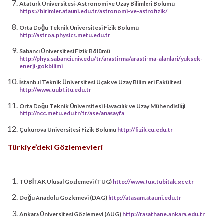
Atatürk Üniversitesi-Astronomi ve Uzay Bilimleri Bölümü
https://birimler.atauni.edu.tr/astronomi-ve-astrofizik/
Orta Doğu Teknik Üniversitesi Fizik Bölümü
http://astroa.physics.metu.edu.tr
Sabancı Üniversitesi Fizik Bölümü
http://phys.sabanciuniv.edu/tr/arastirma/arastirma-alanlari/yuksek-
enerji-gokbilimi
İstanbul Teknik Üniversitesi Uçak ve Uzay Bilimleri Fakültesi
http://www.uubf.itu.edu.tr
Orta Doğu Teknik Üniversitesi Havacılık ve Uzay Mühendisliği
http://ncc.metu.edu.tr/tr/ase/anasayfa
Çukurova Üniversitesi Fizik Bölümü
http://fizik.cu.edu.tr
Türkiye’deki Gözlemevleri
TÜBİTAK Ulusal Gözlemevi (TUG)
http://www.tug.tubitak.gov.tr
Doğu Anadolu Gözlemevi (DAG)
http://atasam.atauni.edu.tr
Ankara Üniversitesi Gözlemevi (AUG)
http://rasathane.ankara.edu.tr