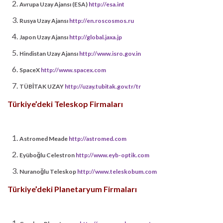
Avrupa Uzay Ajansı (ESA)
http://esa.int
Rusya Uzay Ajansı
http://en.roscosmos.ru
Japon Uzay Ajansı
http://global.jaxa.jp
Hindistan Uzay Ajansı
http://www.isro.gov.in
SpaceX
http://www.spacex.com
TÜBİTAK UZAY
http://uzay.tubitak.gov.tr/tr
Türkiye’deki Teleskop Firmaları
Astromed Meade
http://astromed.com
Eyüboğlu Celestron
http://www.eyb-optik.com
Nuranoğlu Teleskop
http://www.teleskobum.com
Türkiye’deki Planetaryum Firmaları