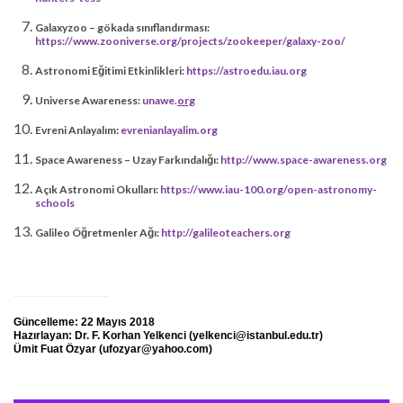
Galaxyzoo – gökada sınıflandırması:
https://www.zooniverse.org/projects/zookeeper/galaxy-zoo/
Astronomi Eğitimi Etkinlikleri:
https://astroedu.iau.org
Universe Awareness:
unawe.
org
Evreni Anlayalım:
evrenianlayalim.org
Space Awareness – Uzay Farkındalığı:
http://www.space-awareness.org
Açık Astronomi Okulları:
https://www.iau-100.org/open-astronomy-
schools
Galileo Öğretmenler Ağı:
http://galileoteachers.org
Güncelleme: 22 Mayıs 2018
Hazırlayan: Dr. F. Korhan Yelkenci (yelkenci@istanbul.edu.tr)
Ümit Fuat Özyar (ufozyar@yahoo.com)