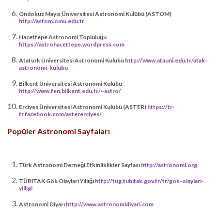
Ondokuz Mayıs Üniversitesi Astronomi Kulübü (ASTOM)
http://astom.omu.edu.tr
Hacettepe Astronomi Topluluğu
https://astrohacettepe.wordpress.com
Atatürk Üniversitesi Astronomi Kulübü
http://www.atauni.edu.tr/atak-
astronomi-kulubu
Bilkent Üniversitesi Astronomi Kulübü
http://www.fen.bilkent.edu.tr/~astro/
Erciyes Üniversitesi Astronomi Kulübü (ASTER)
https://tr-
tr.facebook.com/astererciyes/
Popüler Astronomi Sayfaları
Türk Astronomi Derneği Etkinliklikler Sayfası
http://astronomi.org
TÜBİTAK Gök Olayları Yıllığı
http://tug.tubitak.gov.tr/tr/gok-olaylari-
yilligi
Astronomi Diyarı
http://www.astronomidiyari.com