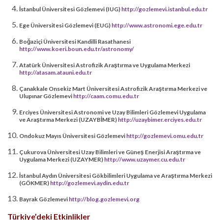
İstanbul Üniversitesi Gözlemevi (IUG)
http://gozlemevi.istanbul.edu.tr
Ege Üniversitesi Gözlemevi (EUG)
http://www.astronomi.ege.edu.tr
Boğaziçi Üniversitesi Kandilli Rasathanesi
http://www.koeri.boun.edu.tr/astronomy/
Atatürk Üniversitesi Astrofizik Araştırma ve Uygulama Merkezi
http://atasam.atauni.edu.tr
Çanakkale Onsekiz Mart Üniversitesi Astrofizik Araştırma Merkezi ve
Ulupınar Gözlemevi
http://caam.comu.edu.tr
Erciyes Üniversitesi Astronomi ve Uzay Bilimleri Gözlemevi Uygulama
ve Araştırma Merkezi (UZAYBİMER)
http://uzaybimer.erciyes.edu.tr
Ondokuz Mayıs Üniversitesi Gözlemevi
http://gozlemevi.omu.edu.tr
Çukurova Üniversitesi Uzay Bilimleri ve Güneş Enerjisi Araştırma ve
Uygulama Merkezi (UZAYMER)
http://www.uzaymer.cu.edu.tr
İstanbul Aydın Üniversitesi Gökbilimleri Uygulama ve Araştırma Merkezi
(GÖKMER)
http://gozlemevi.aydin.edu.tr
Bayrak Gözlemevi
http://blog.gozlemevi.org
Türkiye’deki Etkinlikler