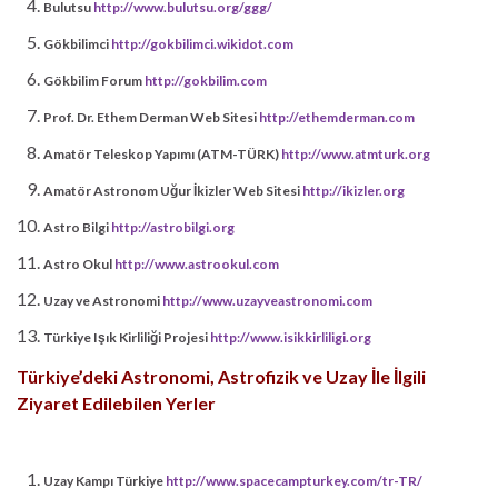
Bulutsu
http://www.bulutsu.org/ggg/
Gökbilimci
http://gokbilimci.wikidot.com
Gökbilim Forum
http://gokbilim.com
Prof. Dr. Ethem Derman Web Sitesi
http://ethemderman.com
Amatör Teleskop Yapımı (ATM-TÜRK)
http://www.atmturk.org
Amatör Astronom Uğur İkizler Web Sitesi
http://ikizler.org
Astro Bilgi
http://astrobilgi.org
Astro Okul
http://www.astrookul.com
Uzay ve Astronomi
http://www.uzayveastronomi.com
Türkiye Işık Kirliliği Projesi
http://www.isikkirliligi.org
Türkiye’deki Astronomi, Astrofizik ve Uzay İle İlgili
Ziyaret Edilebilen Yerler
Uzay Kampı Türkiye
http://www.spacecampturkey.com/tr-TR/