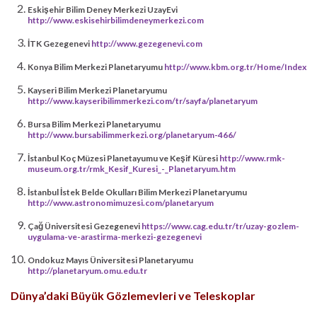
Eskişehir Bilim Deney Merkezi UzayEvi
http://www.eskisehirbilimdeneymerkezi.com
İTK Gezegenevi
http://www.gezegenevi.com
Konya Bilim Merkezi Planetaryumu
http://www.kbm.org.tr/Home/Index
Kayseri Bilim Merkezi Planetaryumu
http://www.kayseribilimmerkezi.com/tr/sayfa/planetaryum
Bursa Bilim Merkezi Planetaryumu
http://www.bursabilimmerkezi.org/planetaryum-466/
İstanbul Koç Müzesi Planetayumu ve Keşif Küresi
http://www.rmk-
museum.org.tr/rmk_Kesif_Kuresi_-_Planetaryum.htm
İstanbul İstek Belde Okulları Bilim Merkezi Planetaryumu
http://www.astronomimuzesi.com/planetaryum
Çağ Üniversitesi Gezegenevi
https://www.cag.edu.tr/tr/uzay-gozlem-
uygulama-ve-arastirma-merkezi-gezegenevi
Ondokuz Mayıs Üniversitesi Planetaryumu
http://planetaryum.omu.edu.tr
Dünya’daki Büyük Gözlemevleri ve Teleskoplar