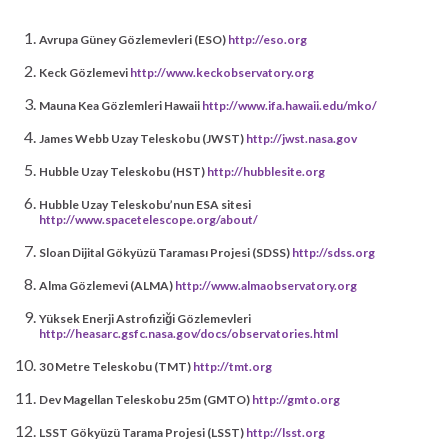
Avrupa Güney Gözlemevleri (ESO)
http://eso.org
Keck Gözlemevi
http://www.keckobservatory.org
Mauna Kea Gözlemleri Hawaii
http://www.ifa.hawaii.edu/mko/
James Webb Uzay Teleskobu (JWST)
http://jwst.nasa.gov
Hubble Uzay Teleskobu (HST)
http://hubblesite.org
Hubble Uzay Teleskobu’nun ESA sitesi
http://www.spacetelescope.org/about/
Sloan Dijital Gökyüzü Taraması Projesi (SDSS)
http://sdss.org
Alma Gözlemevi (ALMA)
http://www.almaobservatory.org
Yüksek Enerji Astrofiziği Gözlemevleri
http://heasarc.gsfc.nasa.gov/docs/observatories.html
30 Metre Teleskobu (TMT)
http://tmt.org
Dev Magellan Teleskobu 25m (GMTO)
http://gmto.org
LSST Gökyüzü Tarama Projesi (LSST)
http://lsst.org