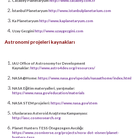
Cacabey Planetaryum
http://www.cacabey.com.tr
İstanbul Planetaryum
http://www.istanbulplanetarium.com
Ka Planetaryum
http://www.kaplanetaryum.com
Uzay Gezgini
http://www.uzaygezgini.com
Astronomi projeleri kaynakları
IAU Office of Astronomy for Development
Kaynaklar:
http://www.astro4dev.org/resources/
NASA@Home:
https://www.nasa.gov/specials/nasaathome/index.html
NASA Eğitim materyalleri, yarışmalar:
https://www.nasa.gov/education/materials
NASA STEM projeleri:
https://www.nasa.gov/stem
Uluslararası Asteroid Araştırma Kampanyası:
http://iasc.cosmosearch.org
Planet Hunters TESS Ötegezegen Avcılığı:
https://www.zooniverse.org/projects/nora-dot-eisner/planet-
hunters-tess