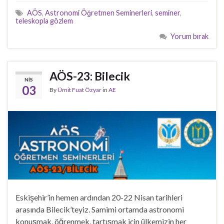
AÖS
,
Astronomi Öğretmen Seminerleri
,
seminer
,
teleskopla gözlem
Yorum bırak
AÖS-23: Bilecik
NIS
03
By
Ümit Fuat Özyar
in
AE
Eskişehir’in hemen ardından 20-22 Nisan tarihleri
arasında Bilecik’teyiz. Samimi ortamda astronomi
konuşmak, öğrenmek, tartışmak için ülkemizin her