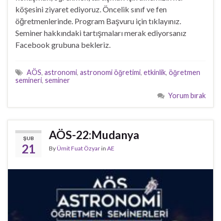
köşesini ziyaret ediyoruz. Öncelik sınıf ve fen
öğretmenlerinde. Program Başvuru için tıklayınız.
Seminer hakkındaki tartışmaları merak ediyorsanız
Facebook grubuna bekleriz.
AÖS
,
astronomi
,
astronomi öğretimi
,
etkinlik
,
öğretmen
semineri
,
seminer
Yorum bırak
AÖS-22:Mudanya
ŞUB
21
By
Ümit Fuat Özyar
in
AE