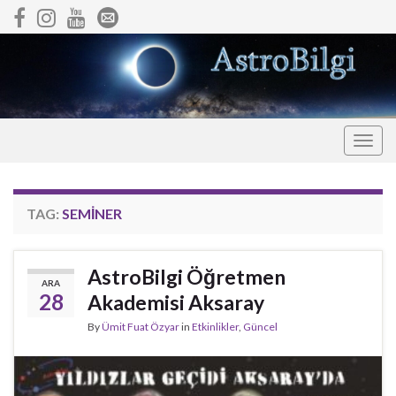
Togg
navig
TAG:
SEMINER
AstroBilgi Öğretmen
ARA
28
Akademisi Aksaray
By
Ümit Fuat Özyar
in
Etkinlikler
,
Güncel