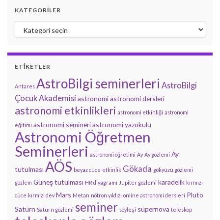
KATEGORILER
Kategoriler
ETIKETLER
AstroBilgi seminerleri
AstroBilgi
Antares
Çocuk Akademisi
astronomi
astronomi dersleri
astronomi etkinlikleri
astronomi etkinliği
astronomi
astronomi semineri
astronomi yazokulu
eğitimi
Astronomi Öğretmen
Seminerleri
Ay
astronomi öğretimi
Ay
Ay gözlemi
AÖS
Gökada
tutulması
beyaz cüce
etkinlik
gökyüzü gözlemi
Güneş tutulması
karadelik
gözlem
HR diyagramı
Jüpiter gözlemi
kırmızı
Mars
Pluto
cüce
kırmızı dev
Metan
nötron yıldızı
online astronomi dersleri
seminer
Satürn
süpernova
Satürn gözlemi
söyleşi
teleskop