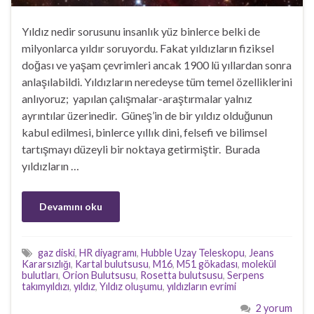
Yıldız nedir sorusunu insanlık yüz binlerce belki de
milyonlarca yıldır soruyordu. Fakat yıldızların fiziksel
doğası ve yaşam çevrimleri ancak 1900 lü yıllardan sonra
anlaşılabildi. Yıldızların neredeyse tüm temel özelliklerini
anlıyoruz; yapılan çalışmalar-araştırmalar yalnız
ayrıntılar üzerinedir. Güneş’in de bir yıldız olduğunun
kabul edilmesi, binlerce yıllık dini, felsefi ve bilimsel
tartışmayı düzeyli bir noktaya getirmiştir. Burada
yıldızların …
Devamını oku
gaz diski
,
HR diyagramı
,
Hubble Uzay Teleskopu
,
Jeans
Kararsızlığı
,
Kartal bulutsusu
,
M16
,
M51 gökadası
,
molekül
bulutları
,
Orion Bulutsusu
,
Rosetta bulutsusu
,
Serpens
takımyıldızı
,
yıldız
,
Yıldız oluşumu
,
yıldızların evrimi
2 yorum