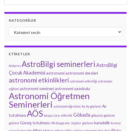
KATEGORILER
Kategoriler
ETIKETLER
AstroBilgi seminerleri
AstroBilgi
Antares
Çocuk Akademisi
astronomi
astronomi dersleri
astronomi etkinlikleri
astronomi etkinliği
astronomi
astronomi semineri
astronomi yazokulu
eğitimi
Astronomi Öğretmen
Seminerleri
Ay
astronomi öğretimi
Ay
Ay gözlemi
AÖS
Gökada
tutulması
beyaz cüce
etkinlik
gökyüzü gözlemi
Güneş tutulması
karadelik
gözlem
HR diyagramı
Jüpiter gözlemi
kırmızı
Mars
Pluto
cüce
kırmızı dev
Metan
nötron yıldızı
online astronomi dersleri