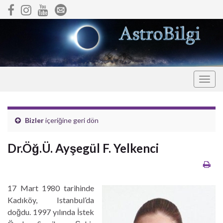
Togg
navig
Bizler
içeriğine geri dön
Dr.Öğ.Ü. Ayşegül F. Yelkenci
17 Mart 1980 tarihinde
Kadıköy, Istanbul’da
doğdu. 1997 yılında İstek