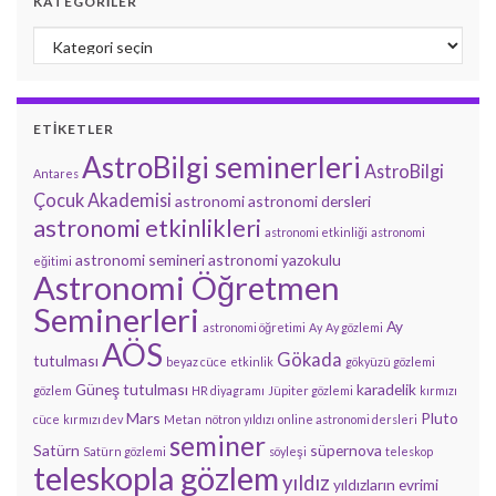
KATEGORILER
Kategoriler
ETIKETLER
AstroBilgi seminerleri
AstroBilgi
Antares
Çocuk Akademisi
astronomi
astronomi dersleri
astronomi etkinlikleri
astronomi etkinliği
astronomi
astronomi semineri
astronomi yazokulu
eğitimi
Astronomi Öğretmen
Seminerleri
Ay
astronomi öğretimi
Ay
Ay gözlemi
AÖS
Gökada
tutulması
beyaz cüce
etkinlik
gökyüzü gözlemi
Güneş tutulması
karadelik
gözlem
HR diyagramı
Jüpiter gözlemi
kırmızı
Mars
Pluto
cüce
kırmızı dev
Metan
nötron yıldızı
online astronomi dersleri
seminer
Satürn
süpernova
Satürn gözlemi
söyleşi
teleskop
teleskopla gözlem
yıldız
yıldızların evrimi