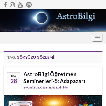
Togg
navig
TAG:
GÖKYÜZÜ GÖZLEMI
AstroBilgi Öğretmen
HAZ
28
Seminerleri-5: Adapazarı
By
Ümit Fuat Özyar
in
AE
,
Etkinlikler