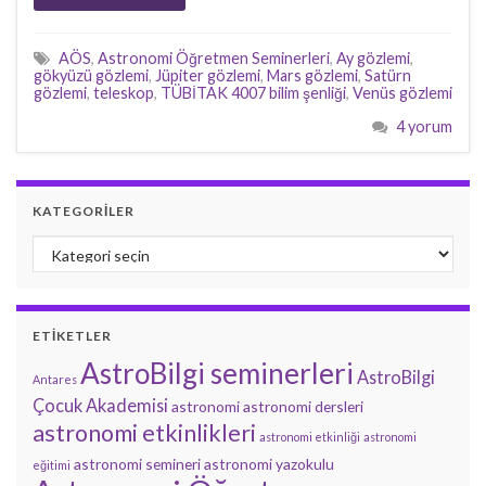
AÖS
,
Astronomi Öğretmen Seminerleri
,
Ay gözlemi
,
gökyüzü gözlemi
,
Jüpiter gözlemi
,
Mars gözlemi
,
Satürn
gözlemi
,
teleskop
,
TÜBİTAK 4007 bilim şenliği
,
Venüs gözlemi
4 yorum
KATEGORILER
Kategoriler
ETIKETLER
AstroBilgi seminerleri
AstroBilgi
Antares
Çocuk Akademisi
astronomi
astronomi dersleri
astronomi etkinlikleri
astronomi etkinliği
astronomi
astronomi semineri
astronomi yazokulu
eğitimi