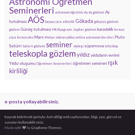
Astronomi Öğretmen
Seminerleri
Ay
astronomi öğretimi
Ay
Ay gözlemi
AÖS
Gökada
tutulması
beyaz cüce
etkinlik
gökyüzü gözlemi
Güneş tutulması
karadelik
gözlem
HR diyagramı
Jüpiter gözlemi
kırmızı
Mars
Pluto
cüce
kırmızı dev
Metan
nötron yıldızı
online astronomi dersleri
seminer
Satürn
süpernova
Satürn gözlemi
söyleşi
teleskop
teleskopla gözlem
yıldız
yıldızların evrimi
ışık
Yıldız oluşumu
öğretmen semineri
Öğretmen Seminerleri
kirliliği
e-posta yollayabilirsiniz.
Kaynak belirtmek şartıyla; AstroBilgi web sayfasından, bilgi, yazı, görsel ve
sunuları kullanabilirsiniz.
Made with
by
Graphene Themes
.