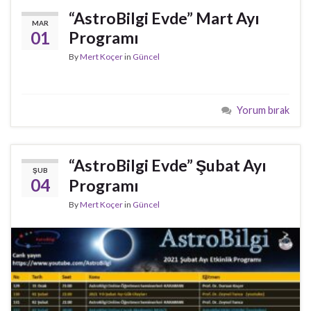
“AstroBilgi Evde” Mart Ayı
MAR
01
Programı
By
Mert Koçer
in
Güncel
Yorum bırak
“AstroBilgi Evde” Şubat Ayı
ŞUB
04
Programı
By
Mert Koçer
in
Güncel