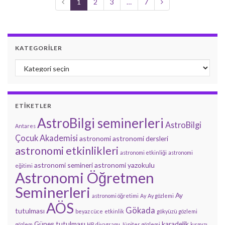
1
2
3
…
7
KATEGORILER
Kategoriler
ETIKETLER
AstroBilgi seminerleri
AstroBilgi
Antares
Çocuk Akademisi
astronomi
astronomi dersleri
astronomi etkinlikleri
astronomi etkinliği
astronomi
astronomi semineri
astronomi yazokulu
eğitimi
Astronomi Öğretmen
Seminerleri
Ay
astronomi öğretimi
Ay
Ay gözlemi
AÖS
Gökada
tutulması
beyaz cüce
etkinlik
gökyüzü gözlemi
Güneş tutulması
karadelik
gözlem
HR diyagramı
Jüpiter gözlemi
kırmızı