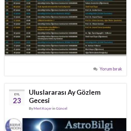
Yorum bırak
Uluslararası Ay Gözlem
EYL
23
Gecesi
By
Mert Koçer
in
Güncel