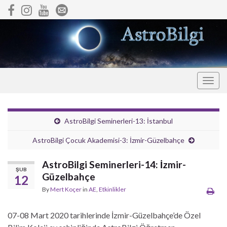
Togg
navig
AstroBilgi Seminerleri-13: İstanbul
AstroBilgi Çocuk Akademisi-3: İzmir-Güzelbahçe
AstroBilgi Seminerleri-14: İzmir-
ŞUB
Güzelbahçe
12
By
Mert Koçer
in
AE
,
Etkinlikler
07-08 Mart 2020 tarihlerinde İzmir-Güzelbahçe’de Özel