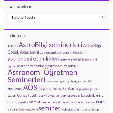
KATEGORILER
Kategoriler
ETIKETLER
AstroBilgi seminerleri
AstroBilgi
Antares
Çocuk Akademisi
astronomi
astronomi dersleri
astronomi etkinlikleri
astronomi etkinliği
astronomi
astronomi semineri
astronomi yazokulu
eğitimi
Astronomi Öğretmen
Seminerleri
Ay
astronomi öğretimi
Ay
Ay gözlemi
AÖS
Gökada
tutulması
beyaz cüce
etkinlik
gökyüzü gözlemi
Güneş tutulması
karadelik
gözlem
HR diyagramı
Jüpiter gözlemi
kırmızı
Mars
Pluto
cüce
kırmızı dev
Metan
nötron yıldızı
online astronomi dersleri
seminer
Satürn
süpernova
Satürn gözlemi
söyleşi
teleskop