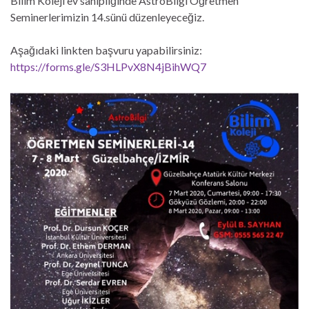
Bilim Koleji ev sahipliğinde AstroBilgi Öğretmen
Seminerlerimizin 14.sünü düzenleyeceğiz.
Aşağıdaki linkten başvuru yapabilirsiniz:
https://forms.gle/S3HLPvX8N4jBihWQ7