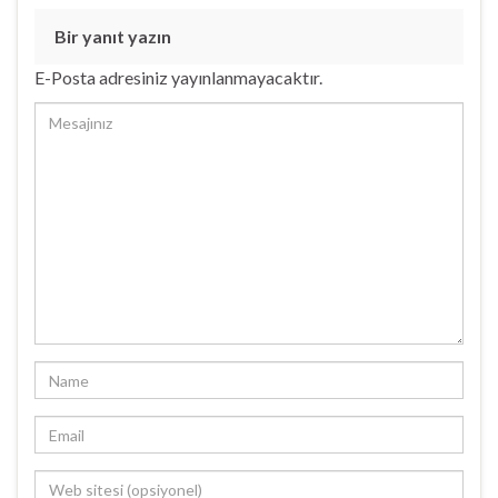
ç
ı
l
Bir yanıt yazın
ı
r
)
E-Posta adresiniz yayınlanmayacaktır.