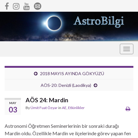
Togg
navig
2018 MAYIS AYINDA GÖKYÜZÜ
AÖS-20: Denizli (Laodikya)
AÖS 24: Mardin
MAY
03
By
Ümit Fuat Özyar
in
AE
,
Etkinlikler
Astronomi Öğretmen Seminerlerinin bir sonraki durağı
Mardin oldu. Özellikle Mardin ve ilçelerinde görev yapan fen