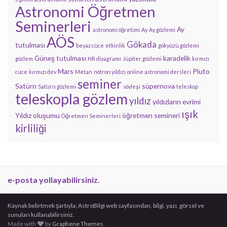
Astronomi Öğretmen
Seminerleri
Ay
astronomi öğretimi
Ay
Ay gözlemi
AÖS
Gökada
tutulması
beyaz cüce
etkinlik
gökyüzü gözlemi
Güneş tutulması
karadelik
gözlem
HR diyagramı
Jüpiter gözlemi
kırmızı
Mars
Pluto
cüce
kırmızı dev
Metan
nötron yıldızı
online astronomi dersleri
seminer
Satürn
süpernova
Satürn gözlemi
söyleşi
teleskop
teleskopla gözlem
yıldız
yıldızların evrimi
ışık
Yıldız oluşumu
öğretmen semineri
Öğretmen Seminerleri
kirliliği
e-posta yollayabilirsiniz.
Kaynak belirtmek şartıyla; AstroBilgi web sayfasından, bilgi, yazı, görsel ve
sunuları kullanabilirsiniz.
Made with
by
Graphene Themes
.