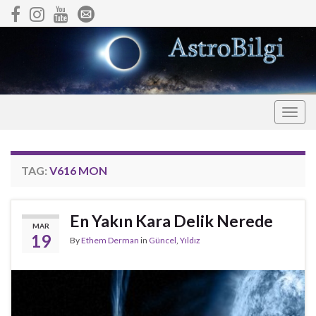
Togg
navig
TAG:
V616 MON
En Yakın Kara Delik Nerede
MAR
19
By
Ethem Derman
in
Güncel
,
Yıldız