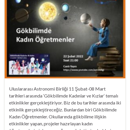
Uluslararası Astronomi Birliği 11 Şubat-08 Mart
tarihleri arasında ‘Gökbilimde Kadınlar ve Kızlar‘ temalı
etkinlikler gerçekleştiriyor. Biz de bu tarihler arasında iki
etkinlik gerçekleştireceğiz. Bunlardan biri Gökbilimde
Kadın Öğretmenler. Okullarında gökbilime ilişkin
etkinlikler yapan, projeler hazırlayan kadın