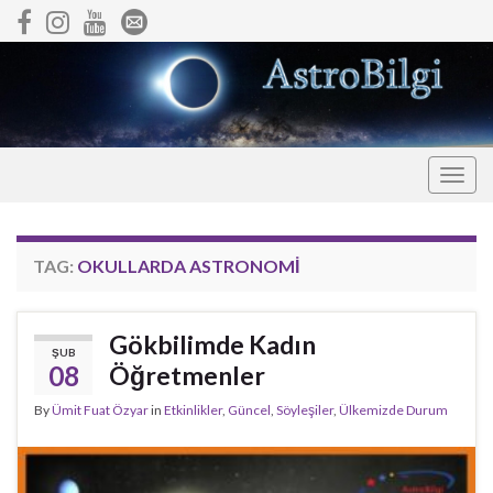
Togg
navig
TAG:
OKULLARDA ASTRONOMI
Gökbilimde Kadın
ŞUB
08
Öğretmenler
By
Ümit Fuat Özyar
in
Etkinlikler
,
Güncel
,
Söyleşiler
,
Ülkemizde Durum