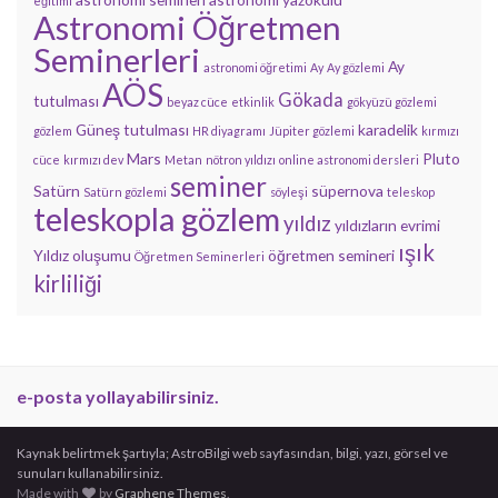
eğitimi
Astronomi Öğretmen
Seminerleri
Ay
astronomi öğretimi
Ay
Ay gözlemi
AÖS
Gökada
tutulması
beyaz cüce
etkinlik
gökyüzü gözlemi
Güneş tutulması
karadelik
gözlem
HR diyagramı
Jüpiter gözlemi
kırmızı
Mars
Pluto
cüce
kırmızı dev
Metan
nötron yıldızı
online astronomi dersleri
seminer
Satürn
süpernova
Satürn gözlemi
söyleşi
teleskop
teleskopla gözlem
yıldız
yıldızların evrimi
ışık
Yıldız oluşumu
öğretmen semineri
Öğretmen Seminerleri
kirliliği
e-posta yollayabilirsiniz.
Kaynak belirtmek şartıyla; AstroBilgi web sayfasından, bilgi, yazı, görsel ve
sunuları kullanabilirsiniz.
Made with
by
Graphene Themes
.