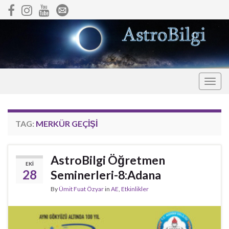
Togg
navig
TAG:
MERKÜR GEÇIŞI
AstroBilgi Öğretmen
EKI
28
Seminerleri-8:Adana
By
Ümit Fuat Özyar
in
AE
,
Etkinlikler