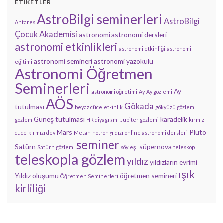
ETIKETLER
AstroBilgi seminerleri
AstroBilgi
Antares
Çocuk Akademisi
astronomi
astronomi dersleri
astronomi etkinlikleri
astronomi etkinliği
astronomi
astronomi semineri
astronomi yazokulu
eğitimi
Astronomi Öğretmen
Seminerleri
Ay
astronomi öğretimi
Ay
Ay gözlemi
AÖS
Gökada
tutulması
beyaz cüce
etkinlik
gökyüzü gözlemi
Güneş tutulması
karadelik
gözlem
HR diyagramı
Jüpiter gözlemi
kırmızı
Mars
Pluto
cüce
kırmızı dev
Metan
nötron yıldızı
online astronomi dersleri
seminer
Satürn
süpernova
Satürn gözlemi
söyleşi
teleskop
teleskopla gözlem
yıldız
yıldızların evrimi
ışık
Yıldız oluşumu
öğretmen semineri
Öğretmen Seminerleri
kirliliği