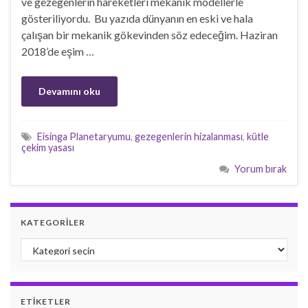
ve gezegenlerin hareketleri mekanik modellerle
gösteriliyordu. Bu yazıda dünyanın en eski ve hala
çalışan bir mekanik gökevinden söz edeceğim. Haziran
2018’de eşim …
Devamını oku
Eisinga Planetaryumu
,
gezegenlerin hizalanması
,
kütle
çekim yasası
Yorum bırak
KATEGORILER
Kategoriler
ETIKETLER