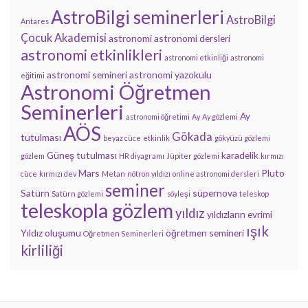
AstroBilgi seminerleri
AstroBilgi
Antares
Çocuk Akademisi
astronomi
astronomi dersleri
astronomi etkinlikleri
astronomi etkinliği
astronomi
astronomi semineri
astronomi yazokulu
eğitimi
Astronomi Öğretmen
Seminerleri
Ay
astronomi öğretimi
Ay
Ay gözlemi
AÖS
Gökada
tutulması
beyaz cüce
etkinlik
gökyüzü gözlemi
Güneş tutulması
karadelik
gözlem
HR diyagramı
Jüpiter gözlemi
kırmızı
Mars
Pluto
cüce
kırmızı dev
Metan
nötron yıldızı
online astronomi dersleri
seminer
Satürn
süpernova
Satürn gözlemi
söyleşi
teleskop
teleskopla gözlem
yıldız
yıldızların evrimi
ışık
Yıldız oluşumu
öğretmen semineri
Öğretmen Seminerleri
kirliliği