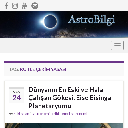
Togg
navig
TAG:
KÜTLE ÇEKIM YASASI
Dünyanın En Eski ve Hala
OCA
24
Çalışan Gökevi: Eise Eisinga
Planetaryumu
By
Zeki Aslan
in
Astronomi Tarihi
,
Temel Astronomi