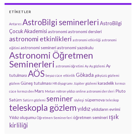
ETIKETLER
AstroBilgi seminerleri
AstroBilgi
Antares
Çocuk Akademisi
astronomi
astronomi dersleri
astronomi etkinlikleri
astronomi etkinliği
astronomi
astronomi semineri
astronomi yazokulu
eğitimi
Astronomi Öğretmen
Seminerleri
Ay
astronomi öğretimi
Ay
Ay gözlemi
AÖS
Gökada
tutulması
beyaz cüce
etkinlik
gökyüzü gözlemi
Güneş tutulması
karadelik
gözlem
HR diyagramı
Jüpiter gözlemi
kırmızı
Mars
Pluto
cüce
kırmızı dev
Metan
nötron yıldızı
online astronomi dersleri
seminer
Satürn
süpernova
Satürn gözlemi
söyleşi
teleskop
teleskopla gözlem
yıldız
yıldızların evrimi
ışık
Yıldız oluşumu
öğretmen semineri
Öğretmen Seminerleri
kirliliği