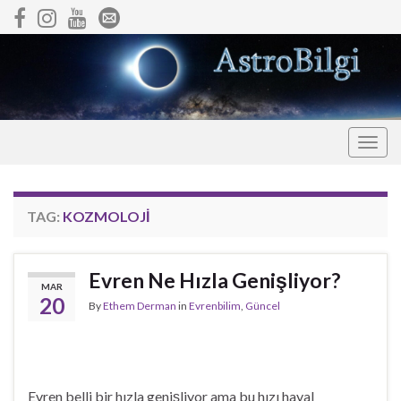
Togg
navig
TAG:
KOZMOLOJI
Evren Ne Hızla Genişliyor?
MAR
20
By
Ethem Derman
in
Evrenbilim
,
Güncel
Evren belli bir hızla genişliyor ama bu hızı hayal