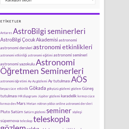
ETIKETLER
AstroBilgi seminerleri
Antares
AstroBilgi Çocuk Akademisi
astronomi
astronomi etkinlikleri
astronomi dersleri
astronomi semineri
astronomi etkinliği
astronomi eğitimi
Astronomi
astronomi yazokulu
Öğretmen Seminerleri
AÖS
Ay tutulması
astronomi öğretimi
Ay
Ay gözlemi
Gökada
Güneş
beyaz cüce
etkinlik
gökyüzü gözlemi
gözlem
tutulması
karadelik
HR diyagramı
Jüpiter gözlemi
kırmızı cüce
Mars
kırmızı dev
Metan
nötron yıldızı
online astronomi dersleri
seminer
Pluto
Satürn
Satürn gözlemi
söyleşi
teleskopla
süpernova
teleskop
gözlem