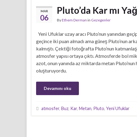
Pluto’da Kar mı Yağ
MAR
06
By
Ethem Derman
in
Gezegenler
Yeni Ufuklar uzay aracı Pluto’nun yanından geçi
geçince iki puan almadı ama güneş Pluto’nun ark
kalmıştı. Çektiği fotoğrafta Pluto’nun katmanla
atmosfer yapısı ortaya çıktı. Atmosferde bol mi
azot, onun yanında az miktarda metan Pluto’nun 
oluşturuyordu.
Devamını oku
atmosfer
,
Buz
,
Kar
,
Metan
,
Pluto
,
Yeni Ufuklar