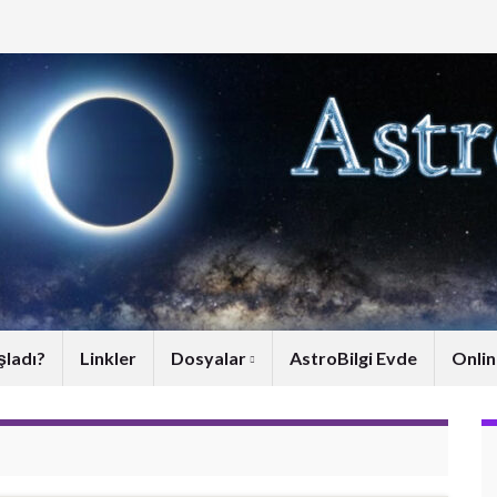
şladı?
Linkler
Dosyalar
AstroBilgi Evde
Onlin