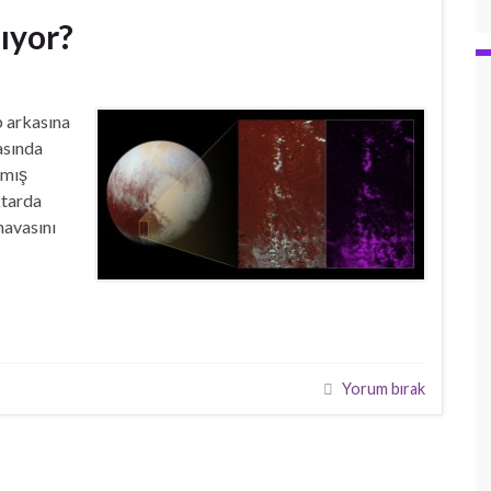
ıyor?
p arkasına
asında
şmış
ktarda
havasını
Yorum bırak