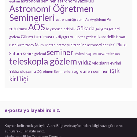
astronomi semineri
astronomi yazokulu
eğitimi
Astronomi Öğretmen
Seminerleri
Ay
astronomi öğretimi
Ay
Ay gözlemi
AÖS
Gökada
tutulması
beyaz cüce
etkinlik
gökyüzü gözlemi
Güneş tutulması
karadelik
gözlem
HR diyagramı
Jüpiter gözlemi
kırmızı
Mars
Pluto
cüce
kırmızı dev
Metan
nötron yıldızı
online astronomi dersleri
seminer
Satürn
süpernova
Satürn gözlemi
söyleşi
teleskop
teleskopla gözlem
yıldız
yıldızların evrimi
ışık
Yıldız oluşumu
öğretmen semineri
Öğretmen Seminerleri
kirliliği
e-posta yollayabilirsiniz.
Kaynak belirtmek şartıyla; AstroBilgi web sayfasından, bilgi, yazı, görsel ve
sunuları kullanabilirsiniz.
Made with
by
Graphene Themes
.