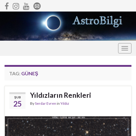
Togg
navig
TAG:
GÜNEŞ
Yıldızların Renkleri
ŞUB
25
By
Serdar Evren
in
Yıldız