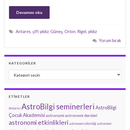
Devamını oku
Antares
,
çift yıldız
,
Güneş
,
Orion
,
Rigel
,
yıldız
Yorum bırak
KATEGORILER
Kategoriler
ETIKETLER
AstroBilgi seminerleri
AstroBilgi
Antares
Çocuk Akademisi
astronomi
astronomi dersleri
astronomi etkinlikleri
astronomi etkinliği
astronomi