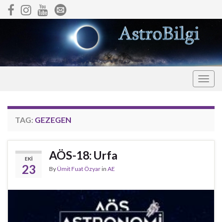
Togg
navig
TAG:
GEZEGEN
AÖS-18: Urfa
EKI
23
By
Ümit Fuat Özyar
in
AE