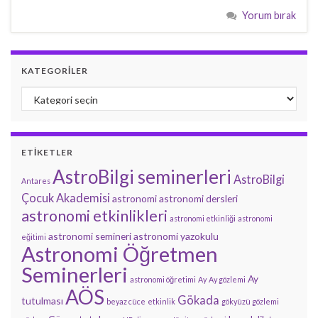
Yorum bırak
KATEGORILER
Kategoriler
ETIKETLER
AstroBilgi seminerleri
AstroBilgi
Antares
Çocuk Akademisi
astronomi
astronomi dersleri
astronomi etkinlikleri
astronomi etkinliği
astronomi
astronomi semineri
astronomi yazokulu
eğitimi
Astronomi Öğretmen
Seminerleri
Ay
astronomi öğretimi
Ay
Ay gözlemi
AÖS
Gökada
tutulması
beyaz cüce
etkinlik
gökyüzü gözlemi