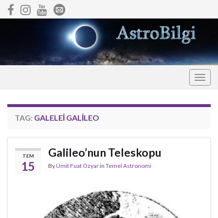
Togg
navig
TAG:
GALELEI GALILEO
Galileo’nun Teleskopu
TEM
15
By
Ümit Fuat Özyar
in
Temel Astronomi