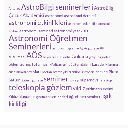
AstroBilgi seminerleri
AstroBilgi
Antares
Çocuk Akademisi
astronomi
astronomi dersleri
astronomi etkinlikleri
astronomi etkinliği
astronomi
astronomi semineri
astronomi yazokulu
eğitimi
Astronomi Öğretmen
Seminerleri
Ay
astronomi öğretimi
Ay
Ay gözlemi
AÖS
Gökada
tutulması
beyaz cüce
etkinlik
gökyüzü gözlemi
Güneş tutulması
karadelik
gözlem
HR diyagramı
Jüpiter gözlemi
kırmızı
Mars
Pluto
cüce
kırmızı dev
Metan
nötron yıldızı
online astronomi dersleri
seminer
Satürn
süpernova
Satürn gözlemi
söyleşi
teleskop
teleskopla gözlem
yıldız
yıldızların evrimi
ışık
Yıldız oluşumu
öğretmen semineri
Öğretmen Seminerleri
kirliliği