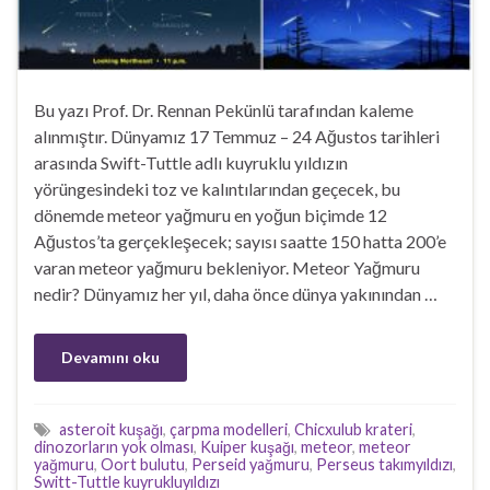
Bu yazı Prof. Dr. Rennan Pekünlü tarafından kaleme
alınmıştır. Dünyamız 17 Temmuz – 24 Ağustos tarihleri
arasında Swift-Tuttle adlı kuyruklu yıldızın
yörüngesindeki toz ve kalıntılarından geçecek, bu
dönemde meteor yağmuru en yoğun biçimde 12
Ağustos’ta gerçekleşecek; sayısı saatte 150 hatta 200’e
varan meteor yağmuru bekleniyor. Meteor Yağmuru
nedir? Dünyamız her yıl, daha önce dünya yakınından …
Devamını oku
asteroit kuşağı
,
çarpma modelleri
,
Chicxulub krateri
,
dinozorların yok olması
,
Kuiper kuşağı
,
meteor
,
meteor
yağmuru
,
Oort bulutu
,
Perseid yağmuru
,
Perseus takımyıldızı
,
Switt-Tuttle kuyrukluyıldızı