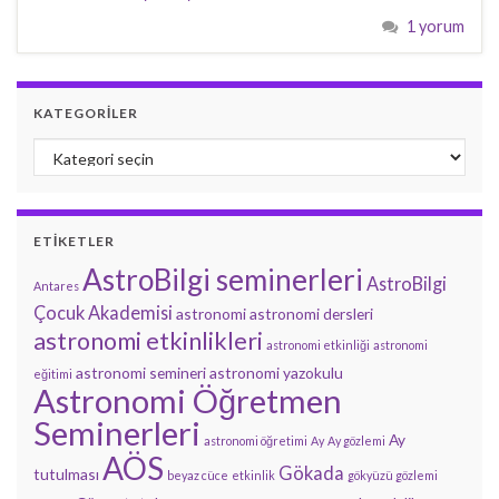
1 yorum
KATEGORILER
Kategoriler
ETIKETLER
AstroBilgi seminerleri
AstroBilgi
Antares
Çocuk Akademisi
astronomi
astronomi dersleri
astronomi etkinlikleri
astronomi etkinliği
astronomi
astronomi semineri
astronomi yazokulu
eğitimi
Astronomi Öğretmen
Seminerleri
Ay
astronomi öğretimi
Ay
Ay gözlemi
AÖS
Gökada
tutulması
beyaz cüce
etkinlik
gökyüzü gözlemi