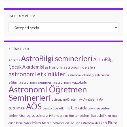
KATEGORILER
Kategoriler
ETIKETLER
AstroBilgi seminerleri
AstroBilgi
Antares
Çocuk Akademisi
astronomi
astronomi dersleri
astronomi etkinlikleri
astronomi etkinliği
astronomi
astronomi semineri
astronomi yazokulu
eğitimi
Astronomi Öğretmen
Seminerleri
Ay
astronomi öğretimi
Ay
Ay gözlemi
AÖS
Gökada
tutulması
beyaz cüce
etkinlik
gökyüzü gözlemi
Güneş tutulması
karadelik
gözlem
HR diyagramı
Jüpiter gözlemi
kırmızı
Mars
Pluto
cüce
kırmızı dev
Metan
nötron yıldızı
online astronomi dersleri