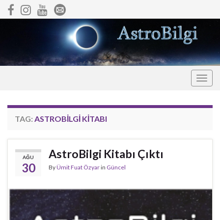
Togg
navig
TAG:
ASTROBILGI KITABI
AstroBilgi Kitabı Çıktı
AĞU
30
By
Ümit Fuat Özyar
in
Güncel