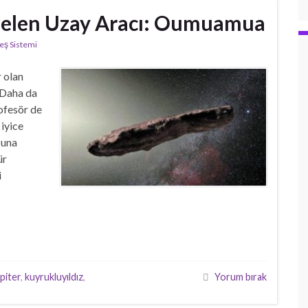
 Gelen Uzay Aracı: Oumuamua
ş Sistemi
r olan
 Daha da
ofesör de
iyice
ğuna
ür
i
piter
,
kuyrukluyıldız
,
Yorum bırak