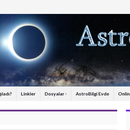
şladı?
Linkler
Dosyalar
AstroBilgi Evde
Onlin