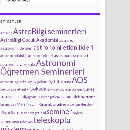
ETIKETLER
AstroBilgi seminerleri
Antares
AstroBilgi Çocuk Akademisi
astronomi
astronomi etkinlikleri
astronomi dersleri
astronomi semineri
astronomi etkinliği
astronomi eğitimi
Astronomi
astronomi yazokulu
Öğretmen Seminerleri
AÖS
Ay tutulması
astronomi öğretimi
Ay
Ay gözlemi
Gökada
Güneş
beyaz cüce
etkinlik
gökyüzü gözlemi
gözlem
tutulması
karadelik
HR diyagramı
Jüpiter gözlemi
kırmızı cüce
Mars
kırmızı dev
Metan
nötron yıldızı
online astronomi dersleri
seminer
Pluto
Satürn
Satürn gözlemi
söyleşi
teleskopla
süpernova
teleskop
gözlem