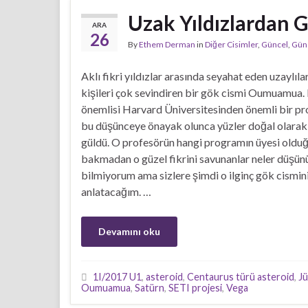
Uzak Yıldızlardan
ARA
26
By
Ethem Derman
in
Diğer Cisimler
,
Güncel
,
Güne
Aklı fikri yıldızlar arasında seyahat eden uzaylıla
kişileri çok sevindiren bir gök cismi Oumuamua.
önemlisi Harvard Üniversitesinden önemli bir pr
bu düşünceye önayak olunca yüzler doğal olarak 
güldü. O profesörün hangi programın üyesi oldu
bakmadan o güzel fikrini savunanlar neler düşün
bilmiyorum ama sizlere şimdi o ilginç gök cismin
anlatacağım. …
Devamını oku
1I/2017 U1
,
asteroid
,
Centaurus türü asteroid
,
Jü
Oumuamua
,
Satürn
,
SETI projesi
,
Vega