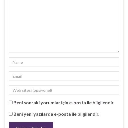
l
ı
r
)
Beni sonraki yorumlar için e-posta ile bilgilendir.
Beni yeni yazılarda e-posta ile bilgilendir.