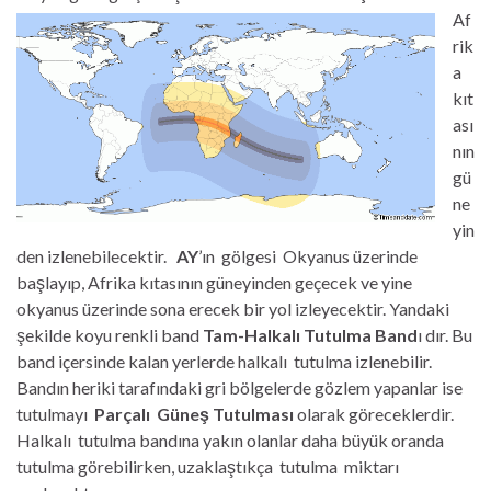
Af
rik
a
kıt
ası
nın
gü
ne
yin
den izlenebilecektir.
AY
’ın gölgesi Okyanus üzerinde
başlayıp, Afrika kıtasının güneyinden geçecek ve yine
okyanus üzerinde sona erecek bir yol izleyecektir. Yandaki
şekilde koyu renkli band
Tam-Halkalı Tutulma Band
ı dır. Bu
band içersinde kalan yerlerde halkalı tutulma izlenebilir.
Bandın heriki tarafındaki gri bölgelerde gözlem yapanlar ise
tutulmayı
Parçalı Güneş Tutulması
olarak göreceklerdir.
Halkalı tutulma bandına yakın olanlar daha büyük oranda
tutulma görebilirken, uzaklaştıkça tutulma miktarı