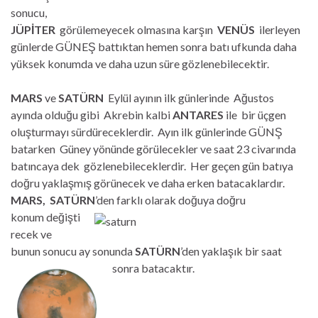
sonucu,
JÜPİTER
görülemeyecek olmasına karşın
VENÜS
ilerleyen
günlerde GÜNEŞ battıktan hemen sonra batı ufkunda daha
yüksek konumda ve daha uzun süre gözlenebilecektir.
MARS
ve
SATÜRN
Eylül ayının ilk günlerinde Ağustos
ayında olduğu gibi Akrebin kalbi
ANTARES
ile bir üçgen
oluşturmayı sürdüreceklerdir. Ayın ilk günlerinde GÜNŞ
batarken Güney yönünde görülecekler ve saat 23 civarında
batıncaya dek gözlenebileceklerdir. Her geçen gün batıya
doğru yaklaşmış görünecek ve daha erken batacaklardır.
MARS, SATÜRN
’d
en farklı olarak doğuya doğru
konum değişti
recek ve
bunun sonucu ay sonunda
SATÜRN
’den yaklaşık bir saat
sonra batacaktır.