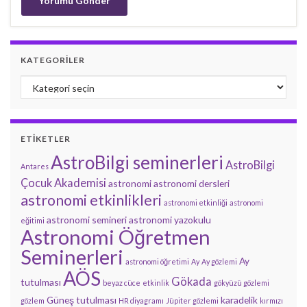
KATEGORILER
Kategoriler
ETIKETLER
AstroBilgi seminerleri
AstroBilgi
Antares
Çocuk Akademisi
astronomi
astronomi dersleri
astronomi etkinlikleri
astronomi etkinliği
astronomi
astronomi semineri
astronomi yazokulu
eğitimi
Astronomi Öğretmen
Seminerleri
Ay
astronomi öğretimi
Ay
Ay gözlemi
AÖS
Gökada
tutulması
beyaz cüce
etkinlik
gökyüzü gözlemi
Güneş tutulması
karadelik
gözlem
HR diyagramı
Jüpiter gözlemi
kırmızı