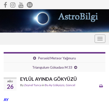
Togg
navig
Perseid Meteor Yağmuru
Triangulum Gökadası M 33
EYLÜL AYINDA GÖKYÜZÜ
AĞU
26
By
Zeynel Tunca
in
Bu Ay Gökyüzü
,
Güncel
AY