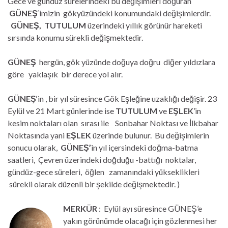
Gece ve gündüz sürelerindeki bu değişimleri doğuran
GÜNEŞ
‘imizin gökyüzündeki konumundaki değişimlerdir.
GÜNEŞ, TUTULUM
üzerindeki yıllık görünür hareketi
sırsında konumu sürekli değişmektedir.
GÜNEŞ
hergün, gök yüzünde doğuya doğru diğer yıldızlara
göre yaklaşık bir derece yol alır.
GÜNEŞ
‘in , bir yıl süresince Gök Eşleğine uzaklığı değişir. 23
Eylül ve 21 Mart günlerinde ise
TUTULUM
ve
EŞLEK
’in
kesim noktaları olan sırası ile Sonbahar Noktası ve İlkbahar
Noktasında yani
EŞLEK
üzerinde bulunur. Bu değişimlerin
sonucu olarak,
GÜNEŞ’
in yıl içersindeki doğma-batma
saatleri, Çevren üzerindeki doğduğu -battığı noktalar,
gündüz-gece süreleri, öğlen zamanındaki yükseklikleri
sürekli olarak düzenli bir şekilde değişmektedir. )
MERKÜR
: Eylül ayı süresince GÜNEŞ’e
yakın görünümde olacağı için gözlenmesi her