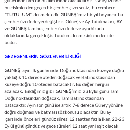
günlerinde tam bir dizilim içinde olacaklardır. Gökyüzünde
bu cisimlerden geçen bir çember çizerseniz, bu çembere
“
TUTULUM
” denmektedir.
GÜNEŞ
’imiz bir yıl boyunca bu
çember üzerinde yerdeğiştirir. Güneş ve Ay Tutulmaları,
AY
ve GÜNEŞ
tam bu çember üzerinde ve aynı hizada
olduklarında gerçekleşir. Tutulum denmesinin nedeni de
budur.
GEZEGENLERİN GÖZLENEBİLİRLİĞİ
GÜNEŞ
ayın ilk günlerinde Doğu noktasından kuzeye doğru
yaklaşık 10 derece öteden doğacak ve Batı noktasından
kuzeye doğru 10 öteden batacaktır. Bu değer hergün
azalacak. Bildiğimiz gibi
GÜNEŞ
’imiz 23 Eylül günü Tam
Doğu noktasından doğacak, Tam Batı noktasından
batacaktır. Ayın son günü ise artık 7-8 derece Güney yönüne
doğru doğması ve batması sözkonusu olacaktır. Bu ay
içersinde önceleri gündüz süresi 12 saatten fazla iken, 22-23
Eylül günü gündüz ve gece süreleri 12 saat yani eşit olacak