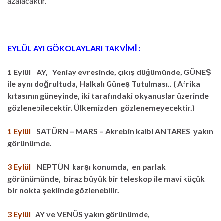
azalacaktır.
EYLÜL AYI GÖKOLAYLARI TAKVİMİ :
1 Eylül AY, Yeniay evresinde, çıkış düğümünde, GÜNEŞ
ile aynı doğrultuda, Halkalı Güneş Tutulması.. ( Afrika
kıtasının güneyinde, iki tarafındaki okyanuslar üzerinde
gözlenebilecektir. Ülkemizden gözlenemeyecektir.)
1 Eylül
SATÜRN – MARS – Akrebin kalbi ANTARES yakın
görünümde.
3 Eylül
NEPTÜN karşı konumda, en parlak
görünümünde, biraz büyük bir teleskop ile mavi küçük
bir nokta şeklinde gözlenebilir.
3 Eylül
AY ve VENÜS yakın görünümde,