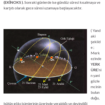
(EKİNOKS )
. Sonraki günlerde ise gündüz süresi kısalmaya ve
karşıtı olarak gece süresi uzamaya başlayacaktır.
( Yand
aki
şekild
e ;
Merk
ezinde
YERK
ÜRE
’ni
n yani
gözle
mcinin
bulun
duğu,
bütün gökcisimlerinin üzerinde yeraldığı ve devindiği