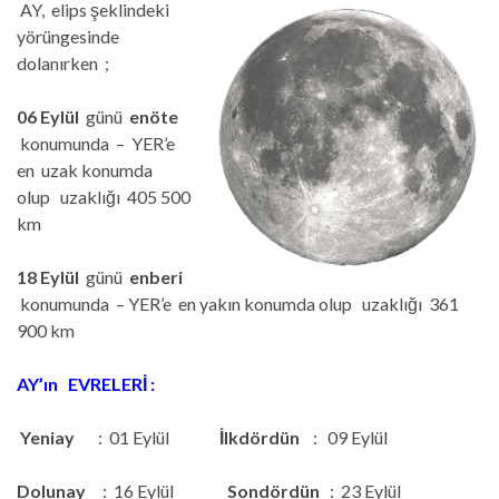
AY, elips şeklindeki
yörüngesinde
dolanırken ;
06 Eylül
günü
enöte
konumunda – YER’e
en uzak konumda
olup uzaklığı 405 500
km
18 Eylül
günü
enberi
konumunda – YER’e en yakın konumda olup uzaklığı 361
900 km
AY’ın EVRELERİ :
Yeniay
: 01 Eylül
İlkdördün
: 09 Eylül
Dolunay
: 16 Eylül
Sondördün
: 23 Eylül