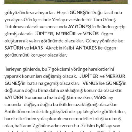
gökyüzünde sıralnıyorlar. Hepsi
GÜNEŞ
’in Doğu tarafında
yeralıyor. Gün içersinde Yeniay evresinde bir Tam Güneş
Tutulması olacak ve sonrasında
AY
GÜNEŞ
’in önünden geçip
gitmiş olacak.
JÜPİTER, MERKÜR
ve
VENÜS
üçgen
oluşturarak yakın görünümde olacaklar. Güney yönünde ise
SATÜRN
ve
MARS
Akrebin Kalbi
ANTARES
ile üçgen
görünümünü koruyor olacaklar.
İlerleyen günlerde, bu 7 gökcismi yörünge hareketlerini
yaparak konumları değişmiş olacak.
JÜPİTER
ve
MERKÜR
GÜNEŞ
’in batısına geçmiş olacaklar.
VENÜS
ise
GÜNEŞ
’in
doğusuna doğru biraz daha uzaklaşmış konumda olacaktır.
SATÜRN
konumunu fazla değiştirmez iken,
MARS
ay
sonunda doğuya doğru bu ikiliden uzaklaşmış olacaktır.
Antik dönemlerde bile gökyüzünde çıplak gözle görülebilen,
hareketlerinden yola çıkarak evren modelleri oluşturulmuş
olan, haftanın 7 gününe adını veren bu 7 cisim Eylül ayı son