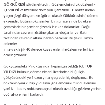
GÖKKÜRESİ
görülmektedir. Gözlemcinin ufuk düzlemi –
ÇEVREN
İ ve üzerinde dört yön işaretlidir. P noktasından
geçen çizgi dünyamızın (göreli olarak Gökküresinin ) dönme
eksenidir. Bütün gökcisimleri bir gün içersinde bu eksen
çevresinde bir çember çizerek bir kez dolanırlar. Doğu
tarafından cevrenin üstüne çıkarlar-doğarlar ve Batı
tarfından çevrenin altına inerler-batarlar. Bu şekil, bizim
enlemler
imiz-yaklaşık 40 derece kuzey enlemli gözlem yerleri için
örnek çizimdir.
Gökyüzündeki P noktasında hepimizin bildiği
KUTUP
YILDIZI
bulunur, dönme ekseni üzerinde olduğu için
gökyüzündeki yeri uzun yıllar geçsede hiç değişmez. Bu
noktanın yani kutup yıldızının gözlemcinin ufuk düzlemine
yani K – kuzey noktasına açısal olarak uzaklığı gözlem yerinin
coğrafya enlemi kadardır.