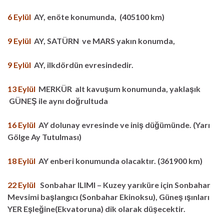
6 Eylül
AY, enöte konumunda, (405100 km)
9 Eylül
AY, SATÜRN ve MARS yakın konumda,
9 Eylül
AY, ilkdördün evresindedir.
13 Eylül
MERKÜR alt kavuşum konumunda, yaklaşık
GÜNEŞ ile aynı doğrultuda
16 Eylül
AY dolunay evresinde ve iniş düğümünde. (Yarı
Gölge Ay Tutulması)
18 Eylül
AY enberi konumunda olacaktır. (361900 km)
22 Eylül
Sonbahar ILIMI – Kuzey yarıküre için Sonbahar
Mevsimi başlangıcı (Sonbahar Ekinoksu), Güneş ışınları
YER Eşleğine(Ekvatoruna) dik olarak düşecektir.