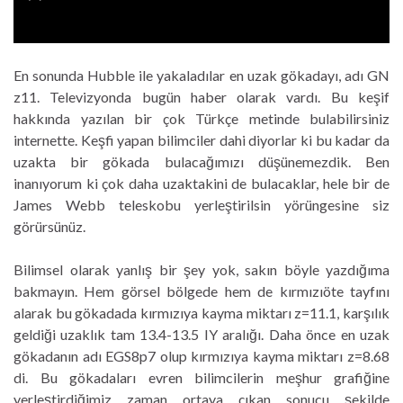
En sonunda Hubble ile yakaladılar en uzak gökadayı, adı GN
z11. Televizyonda bugün haber olarak vardı. Bu keşif
hakkında yazılan bir çok Türkçe metinde bulabilirsiniz
internette. Keşfi yapan bilimciler dahi diyorla
r ki bu kadar da
uzakta bir gökada bulacağımızı düşünemezdik. Ben
inanıyorum ki çok daha uzaktakini de bulacaklar, hele bir de
James Webb teleskobu yerleştirilsin yörüngesine siz
görürsünüz.
Bilimsel olarak yanlış bir şey yok, sakın böyle yazdığıma
bakmayın. Hem görsel bölgede hem de kırmızıöte tayfını
alarak bu gökadada kırmızıya kayma miktarı z=11.1, karşılık
geldiği uzaklık tam 13.4-13.5 IY aralığı. Daha önce en uzak
gökadanın adı EGS8p7 olup kırmızıya kayma miktarı z=8.68
di. Bu gökadaları evren bilimcilerin meşhur grafiğine
yerleştirdiğimiz zaman ortaya çıkan sonucu şekilde