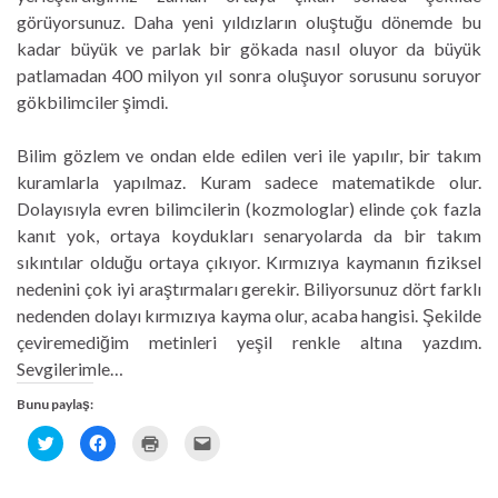
görüyorsunuz. Daha yeni yıldızların oluştuğu dönemde bu
kadar büyük ve parlak bir gökada nasıl oluyor da büyük
patlamadan 400 milyon yıl sonra oluşuyor sorusunu soruyor
gökbilimciler şimdi.
Bilim gözlem ve ondan elde edilen veri ile yapılır, bir takım
kuramlarla yapılmaz. Kuram sadece matematikde olur.
Dolayısıyla evren bilimcilerin (kozmologlar) elinde çok fazla
kanıt yok, ortaya koydukları senaryolarda da bir takım
sıkıntılar olduğu ortaya çıkıyor. Kırmızıya kaymanın fiziksel
nedenini çok iyi araştırmaları gerekir. Biliyorsunuz dört farklı
nedenden dolayı kırmızıya kayma olur, acaba hangisi. Şekilde
çeviremediğim metinleri yeşil renkle altına yazdım.
Sevgilerimle…
Bunu paylaş:
T
F
Y
A
w
a
a
r
i
c
z
k
t
e
d
a
t
b
ı
d