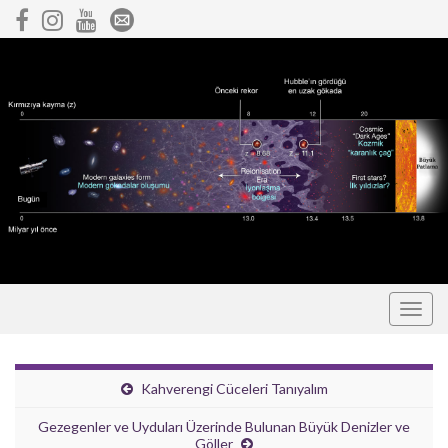
Togg
navig
Kahverengi Cüceleri Tanıyalım
Gezegenler ve Uyduları Üzerinde Bulunan Büyük Denizler ve
Göller