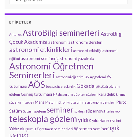
ETIKETLER
AstroBilgi seminerleri
AstroBilgi
Antares
Çocuk Akademisi
astronomi
astronomi dersleri
astronomi etkinlikleri
astronomi etkinliği
astronomi
astronomi semineri
astronomi yazokulu
eğitimi
Astronomi Öğretmen
Seminerleri
Ay
astronomi öğretimi
Ay
Ay gözlemi
AÖS
Gökada
tutulması
beyaz cüce
etkinlik
gökyüzü gözlemi
Güneş tutulması
karadelik
gözlem
HR diyagramı
Jüpiter gözlemi
kırmızı
Mars
Pluto
cüce
kırmızı dev
Metan
nötron yıldızı
online astronomi dersleri
seminer
Satürn
süpernova
Satürn gözlemi
söyleşi
teleskop
teleskopla gözlem
yıldız
yıldızların evrimi
ışık
Yıldız oluşumu
öğretmen semineri
Öğretmen Seminerleri
kirliliği