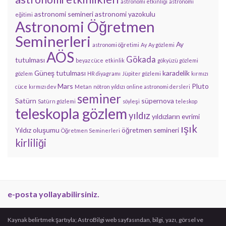
astronomi etkinliği
astronomi
astronomi semineri
astronomi yazokulu
eğitimi
Astronomi Öğretmen
Seminerleri
Ay
astronomi öğretimi
Ay
Ay gözlemi
AÖS
Gökada
tutulması
beyaz cüce
etkinlik
gökyüzü gözlemi
Güneş tutulması
karadelik
gözlem
HR diyagramı
Jüpiter gözlemi
kırmızı
Mars
Pluto
cüce
kırmızı dev
Metan
nötron yıldızı
online astronomi dersleri
seminer
Satürn
süpernova
Satürn gözlemi
söyleşi
teleskop
teleskopla gözlem
yıldız
yıldızların evrimi
ışık
Yıldız oluşumu
öğretmen semineri
Öğretmen Seminerleri
kirliliği
e-posta yollayabilirsiniz.
Kaynak belirtmek şartıyla; AstroBilgi web sayfasından, bilgi, yazı, görsel ve