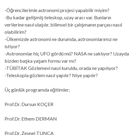
-Öğrencilerimle astronomi projesi yapabilir miyim?
-Bu kadar geli
şmiş teleskop, uzay aracı var. Bunların
verilerine nasıl ulaşılır, bilimsel bir çalışmanın parçası nasıl
olabilirim?
-Ülkemizde astronomi ne durumda, astronomlar
ımız ne
istiyor?
-Astronomlar hiç UFO gördü mü? NASA ne sakl
ıyor? Uzayda
bizden başka yaşam formu var mı?
-TÜB
İTAK Gözlemevi nasıl kuruldu, orada ne yapılıyor?
-Teleskopla gözlem nas
ıl yapılır? Niye yapılır?
Üç günlük programda eğitimler;
Prof.Dr. Dursun KOÇER
Prof.Dr. Ethem DERMAN
Prof.Dr. Zeynel TUNCA