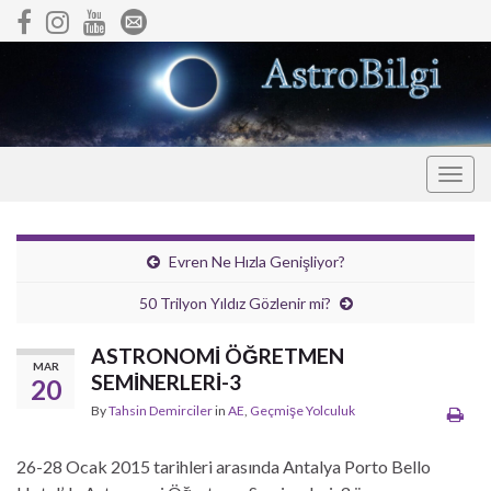
Togg
navig
Evren Ne Hızla Genişliyor?
50 Trilyon Yıldız Gözlenir mi?
ASTRONOMİ ÖĞRETMEN
MAR
SEMİNERLERİ-3
20
By
Tahsin Demirciler
in
AE
,
Geçmişe Yolculuk
26-28 Ocak 2015 tarihleri arasında Antalya Porto Bello