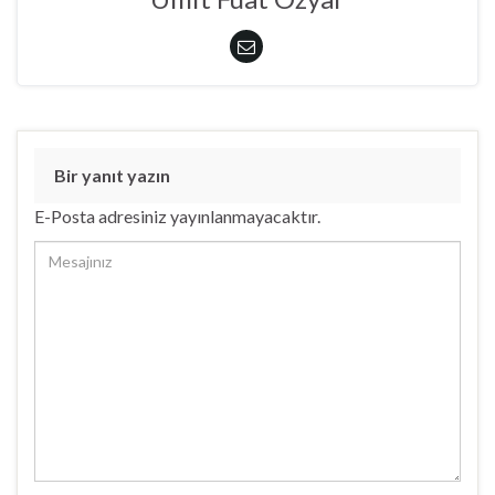
c
e
r
e
d
e
a
ç
ı
l
ı
r
)
Bir yanıt yazın
E-Posta adresiniz yayınlanmayacaktır.