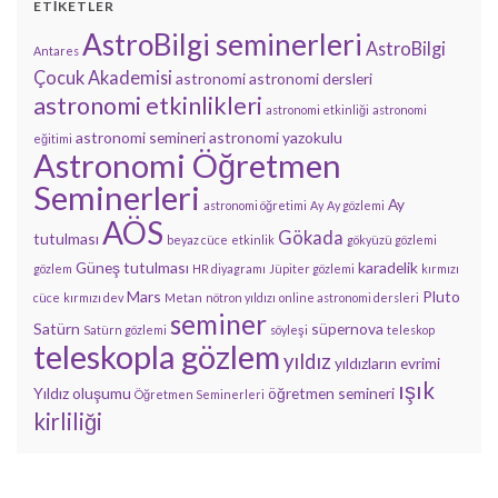
ETIKETLER
AstroBilgi seminerleri
AstroBilgi
Antares
Çocuk Akademisi
astronomi
astronomi dersleri
astronomi etkinlikleri
astronomi etkinliği
astronomi
astronomi semineri
astronomi yazokulu
eğitimi
Astronomi Öğretmen
Seminerleri
Ay
astronomi öğretimi
Ay
Ay gözlemi
AÖS
Gökada
tutulması
beyaz cüce
etkinlik
gökyüzü gözlemi
Güneş tutulması
karadelik
gözlem
HR diyagramı
Jüpiter gözlemi
kırmızı
Mars
Pluto
cüce
kırmızı dev
Metan
nötron yıldızı
online astronomi dersleri
seminer
Satürn
süpernova
Satürn gözlemi
söyleşi
teleskop
teleskopla gözlem
yıldız
yıldızların evrimi
ışık
Yıldız oluşumu
öğretmen semineri
Öğretmen Seminerleri
kirliliği