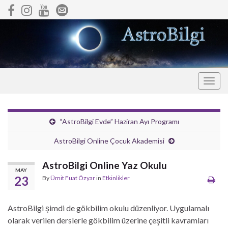
Togg
navig
“AstroBilgi Evde” Haziran Ayı Programı
AstroBilgi Online Çocuk Akademisi
AstroBilgi Online Yaz Okulu
MAY
23
By
Ümit Fuat Özyar
in
Etkinlikler
AstroBilgi şimdi de gökbilim okulu düzenliyor. Uygulamalı
olarak verilen derslerle gökbilim üzerine çeşitli kavramları