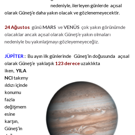
nedeniyle, ilerleyen günlerde açısal
olarak Güneş’e daha yakın olacak ve gözlenemeyecektir.
24 Ağustos
günü
MARS
ve
VENÜS
çok yakın görünümde
olacaklar ancak açısal olarak Güneş’e yakın olmaları
nedeniyle bu yakınlaşmayı gözleyemeyeceğiz.
JÜPİTER
:
Bu ayın ilk günlerinde Güneş’in doğusunda açısal
olarak Güneş’e yaklaşık
123 derece
uzaklıkta
iken,
YILA
NCI
takımy
ıldızı içinde
konumu
fazla
değişmem
esine
karşın,
Güneş’in