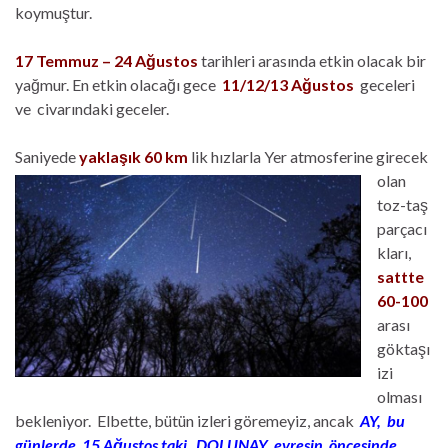
koymuştur.
17 Temmuz – 24 Ağustos
tarihleri arasında etkin olacak bir
yağmur. En etkin olacağı gece
11/12/13 Ağustos
geceleri
ve civarındaki geceler.
Saniyede
yaklaşık 60
km
lik hızlarla Yer atmosferine girecek
olan
toz-taş
parçacı
kları,
sattte
60-100
arası
göktaşı
izi
olması
bekleniyor. Elbette, bütün izleri göremeyiz, ancak
AY, bu
günlerde 15 Ağustos taki DOLUNAY evresin öncesinde