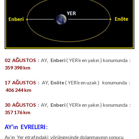
02 AĞUSTOS
:
AY,
Enberi
( YER’e en yakın ) konumunda :
359 398 km
17 AĞUSTOS
:
AY,
Enöte
( YER’e en uzak ) konumunda :
406 244 km
30 AĞUSTOS
:
AY,
Enberi
( YER’e en yakın ) konumunda :
357 176 km
AY’ın EVRELERİ :
Ay’ın Yer etrafındaki yörüngesinde dolanmasının sonucu