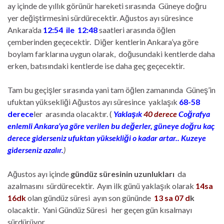
ay içinde de yıllık görünür hareketi sırasında Güneye doğru
yer değiştirmesini sürdürecektir. Ağustos ayı süresince
Ankara’da
12:54 ile 12:48
saatleri arasında öğlen
çemberinden geçecektir. Diğer kentlerin Ankara’ya göre
boylam farklarına uygun olarak, doğusundaki kentlerde daha
erken, batısındaki kentlerde ise daha geç geçecektir.
Tam bu geçişler sırasında yani tam öğlen zamanında Güneş’in
ufuktan yüksekliği Ağustos ayı süresince yaklaşık
68-58
derece
ler arasında olacaktır. (
Yaklaşık
40 derece
Coğrafya
enlemli
Ankara’ya göre verilen bu değerler, güneye doğru kaç
derece giderseniz ufuktan yüksekliği o kadar artar.. Kuzeye
giderseniz azalır.
)
Ağustos ayı içinde
gündüz süresinin uzunlukları
da
azalmasını sürdürecektir. Ayın ilk günü yaklaşık olarak
14sa
16dk
olan gündüz süresi ayın son gününde
13 sa 07 d
k
olacaktir. Yani Gündüz Süresi her geçen gün kısalmayı
sürdürüyor.