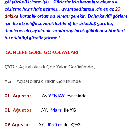
gökyüzünü izlemeliyiz. Gözlerimizin karanlığa alışması,
gözleme hazır hale gelmesi , uyum sağlaması için en az
20
dakika
karanlık ortamda olması gerekir. Daha keyifli gözlem
için bu etkinliğe severek katılmış bir arkadaş gurubu,
demlenecek çay olmalı, arada yapılacak gökbilim sohbetleri
bu etkinliği güzelleştirmeli..
GÜNLERE GÖRE GÖKOLAYLARI
ÇYG
: Açısal olarak Çok Yakın Görünümde ,
YG
: Açısal olarak Yakın Görünümde
01
Ağustos
: Ay
YENİAY
evresinde
01
Ağustos
:
AY,
Mars
ile
YG
09
Ağustos
: A
Y,
Jüpiter
ile
ÇYG