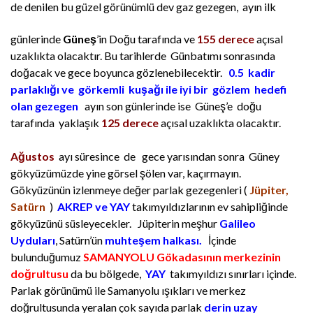
de denilen bu güzel
görünümlü dev gaz gezegen, ayın ilk
günlerinde
Güneş
’in Doğu tarafında ve
155 derece
açısal
uzaklıkta olacaktır. Bu tarihlerde Günbatımı sonrasında
doğacak ve gece boyunca gözlenebilecektir.
0.5 kad
ir
pa
rlaklığı ve görkemli kuşağı ile iyi bir gözlem hedefi
olan gezegen
ayın son günlerinde ise Güneş’e doğu
tarafında yaklaşık
125 derece
açısal uzaklıkta olacaktır.
Ağustos
ayı süresince de gece yarısından sonra Güney
gökyüzümüzde yine görsel şölen var, kaçırmayın.
Gökyüzünün izlenmeye değer parlak gezegenleri (
Jüpiter,
Satürn
)
AKREP ve YAY
takımyıldızlarının ev sahipliğinde
gökyüzünü süsleyecekler. Jüpiterin meşhur
Galileo
Uyduları
, Satürn’ün
muhteşem halkası.
İçinde
bulunduğumuz
SAMANYOLU Gökadasının merkezinin
doğrultusu
da bu bölgede,
YAY
takımyıldızı sınırları içinde.
Parlak görünümü ile Samanyolu ışıkları ve merkez
doğrultusunda yeralan çok sayıda parlak
derin uzay