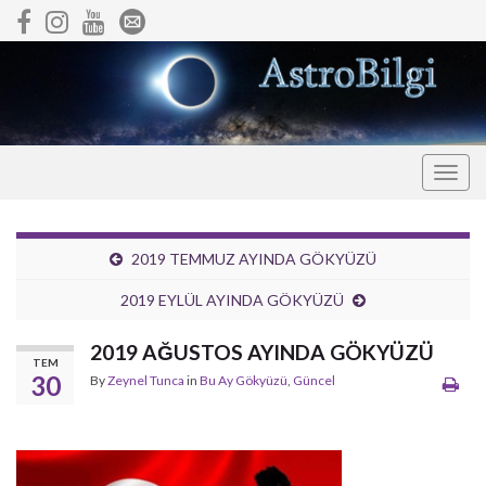
Togg
navig
2019 TEMMUZ AYINDA GÖKYÜZÜ
2019 EYLÜL AYINDA GÖKYÜZÜ
2019 AĞUSTOS AYINDA GÖKYÜZÜ
TEM
30
By
Zeynel Tunca
in
Bu Ay Gökyüzü
,
Güncel