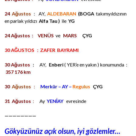
24
Ağustos
: AY,
ALDEBARAN
(BOGA
takımyıldızının
en parlak yıldızı
Alfa Tau )
ile
YG
24
Ağ
ustos
: VENÜS
ve
MARS
ÇYG
30 AĞUSTOS : ZAFER BAYRAMI
30
Ağustos
:
AY,
Enberi
( YER’e en yakın ) konumunda :
357 176 km
30
Ağustos
:
Merkür – AY –
Regulus
ÇYG
31
Ağustos
:
Ay
YENİAY
evresinde
————————
Gökyüzünüz açık olsun, iyi gözlemler…