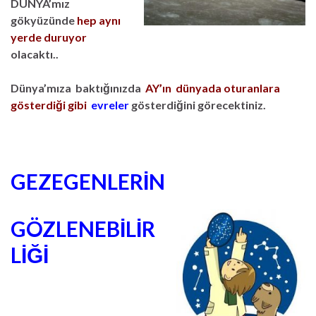
DÜNYA’mız
gökyüzünde
hep aynı
yerde duruyor
olacaktı..
Dünya’mıza baktığınızda
AY’ın dünyada oturanlara
gösterdiği gibi
evreler
gösterdiğini görecektiniz.
GEZEGENLERİN
GÖZLENEBİLİR
LİĞİ