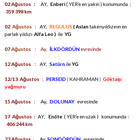
02
Ağustos
:
AY,
Enberi
( YER’e en yakın ) konumunda :
359 398 km
02
Ağustos
: AY,
REGULUS
( Aslan
takımyıldızının en
parlak yıldızı
Alfa Leo )
ile
YG
07
Ağustos
: Ay,
İLKDÖRDÜN
evresinde
12
Ağustos
: AY,
Satürn
ile
YG
12/13
Ağustos
:
PERSEID
(
KAHRAMAN
)
Göktaşı
yağmuru
15
Ağustos
: Ay,
DOLUNAY
evresinde
17
Ağustos
:
AY,
Enöte
( YER’e en uzak ) konumunda :
406 244 km
23
Ağustos
:
Ay
SONDÖRDÜN
evresinde