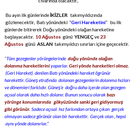
civarında olacaktır..
Bu ayın ilk günlerinde
İKİZLER
takımyıldızında
gözlenecektir, Batı yönündeki “
Geri Hareketini
” bu ilk
günlerde bitirerek Doğu yönündeki olağan hareketine
başlayacaktır.
10 Ağustos
günü
YENGEÇ
ve
23
Ağustos
günü
ASLAN
takımyıldızı sınırları içine geçecektir.
“
Tüm gezegenler yörüngelerinde
doğu yönünde olağan
dolanma hareketlerini
yaparlar.
Geri yönde hareketleri olmaz.
(Geri Hareket) denilen Batı yönündeki hareket ögrünür
harekettir. Güneş etrafında dolanan gezegenlerin dolanma hızları
ve dönemleri farklıdır. Güneş’e doğru daha içerde olan gezegen
açısal olarak daha hızlı dolanır. Bunun sonucu olarak
bazı
yörünge konumlarında gökyüzünde sanki geri gidiyormuş
gibi görünür.
Sadece açısal hız farkından ortaya çıkan gerçek
olmayan sadece görünür olan bir harekettir. Gerçek olan , hepsi
aynı yönde dolanırlar.”