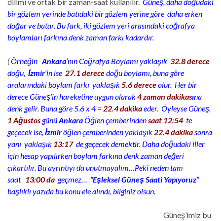
dilimi ve ortak bir zaman-saat kullanılır.
Güneş, daha doğudaki
bir gözlem yerinde batıdaki bir gözlem yerine göre daha erken
doğar ve batar. Bu fark, iki gözlem yeri arasındaki coğrafya
boylamları farkına denk zaman farkı kadardır.
(
Örneğin
Ankara
’nın Coğrafya Boylamı yaklaşık
32.8 derece
doğu,
İzmir
’in ise
27.1 derece
doğu boylamı, buna göre
aralarındaki boylam farkı yaklaşık
5.6 derece
olur. Her bir
derece Güneş’in hareketine uygun olarak
4 zaman dakikas
ı
na
denk gelir. Buna göre 5.6 x 4 =
22.4 dakika
eder. Öyleyse Güneş,
1 Ağustos
günü
Ankara
Öğlen çemberinden
saat
12:54
te
geçecek ise,
İzmir
öğlen çemberinden yaklaşık
22.4 dakika
sonra
yanı yaklaşık
13:17
de geçecek demektir. Daha doğudaki iller
için hesap yapılırken boylam farkına denk zaman değeri
çıkartılır. Bu ayrıntıyı da unutmayalım…Peki neden tam
saat
13:00 da
geçmez… “
Eşleksel Güneş Saati Yapıyoruz
”
başlıklı yazıda bu konu ele alındı, bilginiz olsun.
Güneş’imiz bu