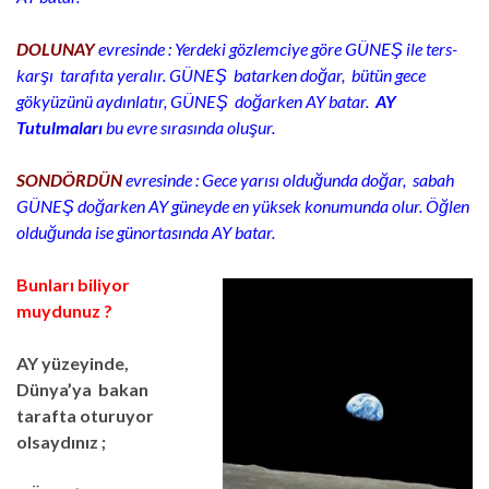
DOLUNAY
evresinde : Yerdeki gözlemciye göre GÜNEŞ ile ters-
karşı tarafıta yeralır. GÜNEŞ batarken doğar, bütün gece
gökyüzünü aydınlatır, GÜNEŞ doğarken AY batar.
AY
Tutulmaları
bu evre sırasında oluşur.
SONDÖRDÜN
evresinde : Gece yarısı olduğunda doğar, sabah
GÜNEŞ doğarken AY güneyde en yüksek konumunda olur. Öğlen
olduğunda ise günortasında AY batar.
Bunları biliyor
muydunuz ?
AY yüzeyinde,
Dünya’ya bakan
tarafta oturuyor
olsaydınız ;