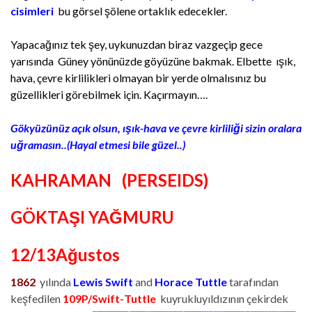
cisimleri
bu görsel şölene ortaklık edecekler.
Yapacağınız tek şey, uykunuzdan biraz vazgeçip gece
yarısında Güney yönünüzde göyüzüne bakmak. Elbette ışık,
hava, çevre kirlilikleri olmayan bir yerde olmalısınız bu
güzellikleri görebilmek için. Kaçırmayın….
Gökyüzünüz açık olsun, ışık-hava ve çevre kirliliği sizin oralara
uğramasın..(Hayal etmesi bile güzel..)
KAHRAMAN
(PERSEIDS)
GÖKTAŞI YAĞMURU
12/13Ağustos
1862
yılında
Lewis Swift
and
Horace Tuttle
tarafından
keşfedilen
109P/Swift-
Tuttle
kuyrukluyıldızının çekirdek