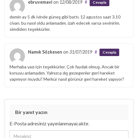
r
ebruvemavi
on
12/08/2019
#
Cevapla
)
demin ay 5 dk ivinde güneş gibi battı. 12 agustos saat 3.10
civarı. bu nasıl oldu anlamadım. izah edecek varsa sevinirim.
simdiden teşekkürler.
Namık Sözkesen
on
31/07/2019
#
Cevapla
Merhaba yazı için teşekkürler. Çok faydalı olmuş. Ancak bir
konuyu anlamadım. Yalnızca dış gezegenler geri hareket
yapmıyor muydu? Merkür nasıl görünür geri hareket yapıyor?
Bir yanıt yazın
E-Posta adresiniz yayınlanmayacaktır.