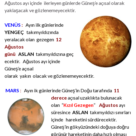
Ağustos ayı içinde ilerleyen günlerde Güneş’e açısal olarak
yaklaşacak ve gözlenemeyecektir.
VENÜS
:
Ayın ilk günlerinde
YENGEÇ
takımyıldızında
yeralacak olan gezegen
12
Ağustos
günü
ASLAN
t
akımyıldızına
geç
ecektir. Ağustos ayı içinde
Güneş’e açısal
olarak
yakın
olacak ve gözlenemeyecektir.
MARS
:
Ayın ik günlerinde Güneş’in Doğu tarafında
11
derece
açısal uzaklıkta
bulunacak
olan “
Kızıl Gezegen
”
Ağustos
ayı
süresince
ASLAN
takımyıldızı sınırları
içinde hareketini sürdürecektir.
Güneş’in gökyüzündeki doğuya doğru
görünür hareketinin daha hızlı olması