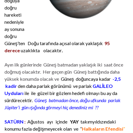
doğuya
doğru
hareketi
nedeniyle
ay sonuna
doğru
Güneş’ten Doğu tarafında
açısal olarak
yaklaşık
95
derece
uzaklıkta olacaktır
.
Ayın ilk günlerinde Güneş batmadan yaklaşık iki saat önce
doğmuş olacaktır. Her geçen gün Güneş battığında daha
yüksek konumda olacak ve
Güneş doğuncaya kadar
-2,5
kadir
den daha parlak görünümü ve parlak
GALİLEO
Uyduları
ile ile güzel bir gözlem hedefi olmayı bu ay da
sürdürecektir.
Güneş batmadan önce, doğu ufkunda parlak
Jüpiter’i gün ışığında görmeyi hiç denediniz mi ??
SATÜRN
:
Ağustos ayı içinde
YAY
takımyıldızındaki
konumu fazla değişmeyecek olan ve “
Halkaların Efendisi
”