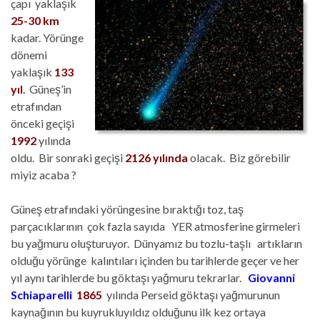
çapı yaklaşık
25-30 km
kadar. Yörünge
dönemi
yaklaşık
133
yıl
.
Güneş’in
etrafından
önceki geçişi
1992
yılında
oldu. Bir sonraki geçişi
2126 yılında
olacak. Biz görebilir
miyiz acaba ?
Güneş etrafındaki yörüngesine bıraktığı toz, taş
parçacıklarının çok fazla sayıda YER atmosferine girmeleri
bu yağmuru oluşturuyor. Dünyamız bu tozlu-taşlı artıkların
olduğu yörünge kalıntıları içinden bu tarihlerde geçer ve her
yıl aynı tarihlerde bu göktaşı yağmuru tekrarlar.
Giovanni
Schiaparelli
1865
yılında Perseid göktaşı yağmurunun
kaynağının bu kuyrukluyıldız olduğunu ilk kez ortaya