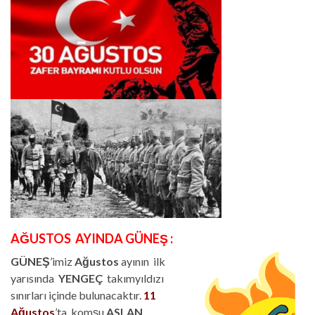
AĞUSTOS AYINDA GÜNEŞ :
GÜNEŞ
’imiz
Ağustos
ayının ilk
yarısında
YENGEÇ
takımyıldızı
sınırları içinde bulunacaktır.
11
Ağustos
’ta komşu
ASLAN