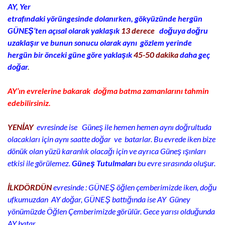
AY, Yer
etrafındaki yörüngesinde dolanırken, gökyüzünd
e hergün
GÜNEŞ’ten açısal olarak yaklaşık
13 derece
doğuya doğru
uzaklaşır ve bunun sonucu olarak aynı
gözlem yerinde
hergün bir önceki güne göre yaklaşık
45-50 dakika
daha geç
doğar
.
AY’ın evrelerine bakarak doğma batma zamanlarını tahmin
edebilirsiniz.
YENİAY
evresinde ise Güneş ile hemen hemen aynı doğrultuda
olacakları için aynı saatte doğar ve batarlar. Bu evrede iken bize
dönük olan yüzü karanlık olacağı için ve ayrıca Güneş ışınları
etkisi ile görülemez.
Güneş Tutulmaları
bu evre sırasında oluşur.
İLKDÖRDÜN
evresinde : GÜNEŞ öğlen çemberimizde iken, doğu
ufkumuzdan AY doğar, GÜNEŞ battığında ise AY Güney
yönümüzde Öğlen Çemberimizde görülür. Gece yarısı olduğunda
AY batar.