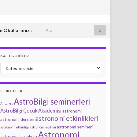
Search for:
e Okullarımız
KATEGORILER
Kategoriler
ETIKETLER
AstroBilgi seminerleri
Antares
AstroBilgi Çocuk Akademisi
astronomi
astronomi etkinlikleri
astronomi dersleri
astronomi semineri
astronomi etkinliği
astronomi eğitimi
Astronomi
astronomi yazokulu