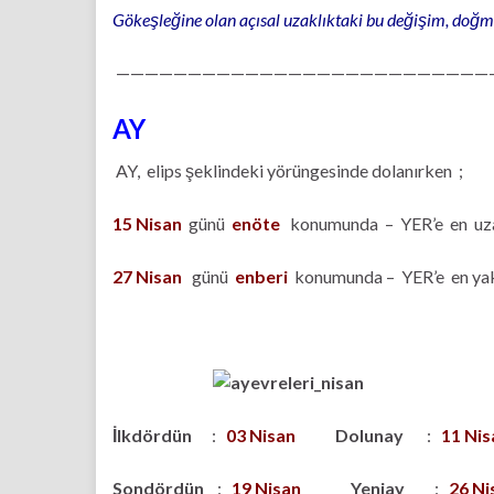
Gökeşleğine olan açısal uzaklıktaki bu değişim, doğm
——————————————————————————
AY
AY, elips şeklindeki yörüngesinde dolanırken ;
15 Nisan
günü
enöte
konumunda – YER’e en uz
27 Nisan
günü
enberi
konumunda – YER’e en ya
İlkdördün
:
03 Nisan
Dolunay
:
11 Nis
Sondördün
:
19 Nisan
Yeniay
:
26 Ni