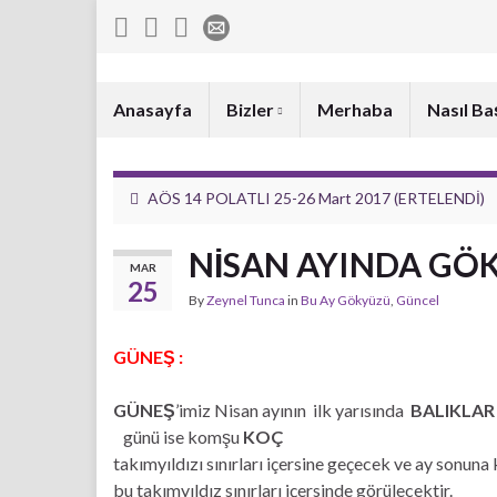
Anasayfa
Bizler
Merhaba
Nasıl Ba
AÖS 14 POLATLI 25-26 Mart 2017 (ERTELENDİ)
NİSAN AYINDA GÖ
MAR
25
By
Zeynel Tunca
in
Bu Ay Gökyüzü
,
Güncel
GÜNEŞ :
GÜNEŞ
’imiz Nisan ayının ilk yarısında
BALIKLAR
günü ise komşu
KOÇ
takımyıldızı sınırları içersine geçecek ve ay sonun
bu takımyıldız sınırları içersinde görülecektir.