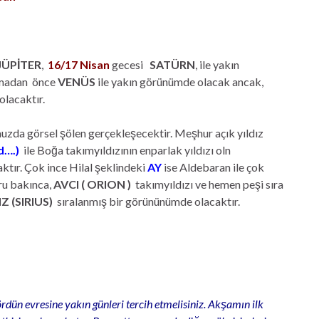
JÜPİTER
,
16/17 Nisan
gecesi
SATÜRN
, ile yakın
madan önce
VENÜS
ile yakın görünümde olacak ancak,
olacaktır.
zda görsel şölen gerçekleşecektir. Meşhur açık yıldız
d….)
ile Boğa takımyıldızının enparlak yıldızı oln
ktır. Çok ince Hilal şeklindeki
AY
ise Aldebaran ile çok
ru bakınca,
AVCI ( ORION )
takımyıldızı ve hemen peşi sıra
Z (SIRIUS)
sıralanmış bir görününümde olacaktır.
ün evresine yakın günleri tercih etmelisiniz. Akşamın ilk