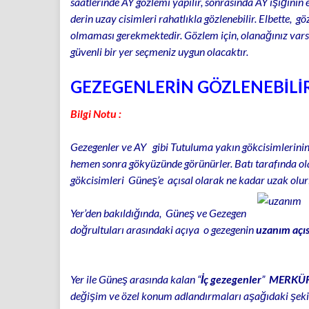
saatlerinde AY gözlemi yapılır, sonrasında AY ışığının e
derin uzay cisimleri rahatlıkla gözlenebilir. Elbette, g
olmaması gerekmektedir. Gözlem için, olanağınız varsa
güvenli bir yer seçmeniz uygun olacaktır.
GEZEGENLERİN GÖZLENEBİLİR
Bilgi Notu :
Gezegenler ve AY gibi Tutuluma yakın gökcisimlerini
hemen sonra gökyüzünde görünürler. Batı tarafında o
gökcisimleri Güneş’e açısal olarak ne kadar uzak olurl
Yer’den bakıldığında, Güneş ve Gezegen
doğrultuları arasındaki açıya o gezegenin
uzanım açıs
Yer ile Güneş arasında kalan “
İç gezegenler
”
MERKÜ
değişim ve özel konum adlandırmaları aşağıdaki şeki