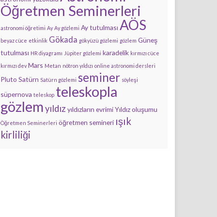
Öğretmen Seminerleri
AÖS
Ay tutulması
astronomi öğretimi
Ay
Ay gözlemi
Gökada
Güneş
beyaz cüce
etkinlik
gökyüzü gözlemi
gözlem
tutulması
karadelik
HR diyagramı
Jüpiter gözlemi
kırmızı cüce
Mars
kırmızı dev
Metan
nötron yıldızı
online astronomi dersleri
seminer
Pluto
Satürn
Satürn gözlemi
söyleşi
teleskopla
süpernova
teleskop
gözlem
yıldız
yıldızların evrimi
Yıldız oluşumu
ışık
öğretmen semineri
Öğretmen Seminerleri
kirliliği