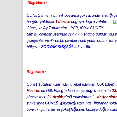
Bilgi Notu :
GÜNEŞ’imizin bir yıl boyunca gökyüzünde izlediği ç
hergün yaklaşık
1 derece
doğuya doğru yolalır.
Güneş ve Ay Tutulmaları, YER, AY ve GÜNEŞ
tam bu çember üzerinde ve aynı hizada olduklarında g
gezegenler ve AY da bu çembere çok yakın dolanırlar. 
bölgeye
ZODYAK KUŞAĞI
adı verilir.
Bilgi Notu :
Güneş Tutulum üzerinde hareket ederken Gök Eşleğin
Haziran
’da Gök Eşleğinden kuzeye doğru en fazla
23
güneye iner,
21 Aralık
günü maksimum (
– değer alar
günlerinde
GÜNEŞ
, gökeşleği üzerinde, İlkbahar nok
Sonraki günlerde ise gökeşleğinden kuzeye doğru uzakl