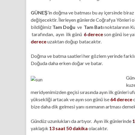
GÜNEŞ
’in doğma ve batması bu ay içersinde biraz
değişecektir. İlerleyen günlerde Coğrafya Yönleri o
bildiğimiz
Tam Doğu
ve
Tam Batı
noktalarının K
tarafından, ayın ilk günü
6 derece
son günü ise y
derece
uzaktan doğup batacaktır.
Doğma ve batma saatleri her gözlem yerinde farklı 
Doğuda daha erken doğar ve batar.
Güne
kuze
meridyenimizden geçisi sırasında ayın ilk günleri u
yüksekliği artacak ve ayın son günü ise
64 derece
o
bize daha dik gelmesi yanı ısınmanın artması demek
Gündüz uzunlukları da artıyor. Ayın ilk günlerinde
1
yaklaşık
13 saat 50 dakika
olacaktır.