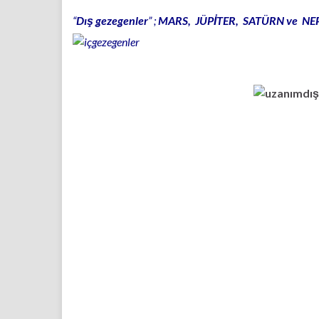
“
Dış gezegenler
” ;
MARS, JÜPİTER, SATÜRN ve N