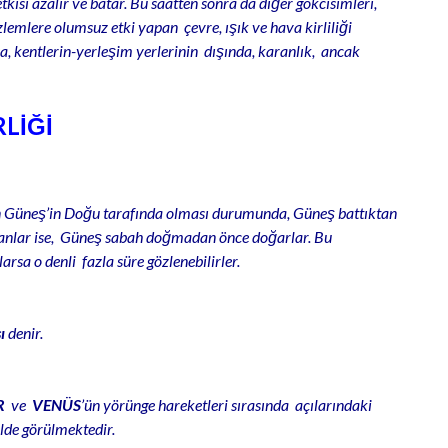
tkisi azalır ve batar. Bu saatten sonra da diğer gökcisimleri,
özlemlere olumsuz etki yapan çevre, ışık ve hava kirliliği
, kentlerin-yerleşim yerlerinin dışında, karanlık, ancak
LİĞİ
n Güneş’in Doğu tarafında olması durumunda, Güneş battıktan
lanlar ise, Güneş sabah doğmadan önce doğarlar. Bu
arsa o denli fazla süre gözlenebilirler.
ı
denir.
R
ve
VENÜS
’ün yörünge hareketleri sırasında açılarındaki
lde görülmektedir.