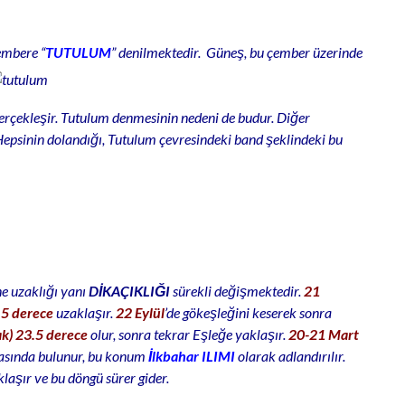
embere “
TUTULUM
” denilmektedir. Güneş, bu çember üzerinde
erçekleşir. Tutulum denmesinin nedeni de budur. Diğer
Hepsinin dolandığı, Tutulum çevresindeki band şeklindeki bu
e uzaklığı yanı
DİKAÇIKLIĞI
sürekli değişmektedir.
21
.5 derece
uzaklaşır.
22 Eylül
’de gökeşleğini keserek sonra
ak) 23.5 derece
olur, sonra tekrar Eşleğe yaklaşır.
20-21 Mart
tasında bulunur, bu konum
İlkbahar ILIMI
olarak adlandırılır.
aşır ve bu döngü sürer gider.