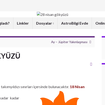
şladı?
Linkler
Dosyalar
AstroBilgi Evde
Onlin
Ay – Jüpiter Yakınlaşması
KYÜZÜ
takımyıldızı sınırları içersinde bulunacaktır.
18 Nisan
a kadar kadar