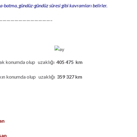
a-batma, gündüz-gündüz süresi gibi kavramları belirler.
—————————————–
ak konumda olup uzaklığı
405 475 km
kın konumda olup uzaklığı
359 327 km
an
san