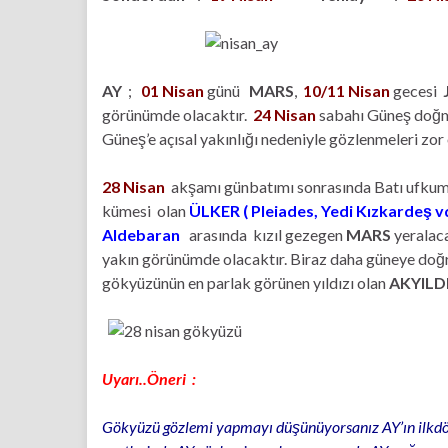
AY
;
01 Nisan
günü
MARS
,
10/11 Nisan
gecesi
görünümde olacaktır.
24 Nisan
sabahı Güneş doğ
Güneş’e açısal yakınlığı nedeniyle gözlenmeleri zor 
28 Nisan
akşamı günbatımı sonrasında Batı ufkumu
kümesi olan
ÜLKER ( Pleiades, Yedi Kızkardeş v
Aldebaran
arasında kızıl gezegen
MARS
yeralaca
yakın görünümde olacaktır. Biraz daha güneye doğ
gökyüzünün en parlak görünen yıldızı olan
AKYILDI
Uyarı..Öneri :
Gökyüzü gözlemi yapmayı düşünüyorsanız AY’ın ilkdörd