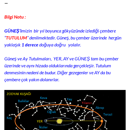
—
Bilgi Notu :
GÜNEŞ’i
mizin bir yıl boyunca gökyüzünde izlediği çembere
“
TUTULUM
” denilmektedir. Güneş, bu çember üzerinde hergün
yaklaşık
1 derece
doğuya doğru
yolalır.
Güneş ve Ay Tutulmaları, YER, AY ve GÜNEŞ tam bu çember
üzerinde ve aynı hizada olduklarında gerçekleşir. Tutulum
denmesinin nedeni de budur. Diğer gezegenler ve AY da bu
çembere çok yakın dolanırlar.