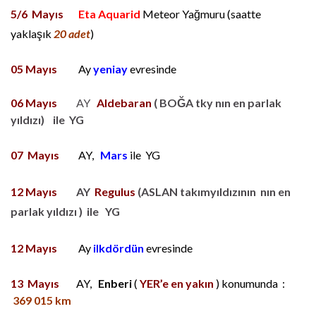
5/6 Mayıs
Eta Aquarid
Meteor Yağmuru (saatte
yaklaşık
20 adet
)
05 Mayıs
Ay
yeniay
evresinde
06 Mayıs
AY
Aldebaran
( BOĞA tky nın en parlak
yıldızı) ile YG
07 Mayıs
AY,
Mars
ile YG
12 Mayıs
AY
Regulus
(ASLAN takımyıldızının nın en
parlak yıldızı ) ile YG
12 Mayıs
Ay
ilkdördün
evresinde
13 Mayıs
AY,
Enberi
(
YER’e en yakın
) konumunda :
369 015 km