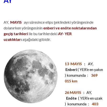
AY
AY,
MAYIS
ayı süresince elips şeklindeki yörüngesinde
dolanırken yörüngesinin
enberi ve enöte noktalarından
geçiş tarihleri
ile bu tarihlerdeki
AY- YER
uzaklıklar
ı
aşağıdaki gibidir.
13 MAYIS
:
AY,
Enberi
( YER’e en yakın
) konumunda :
369
015 km
26 MAYIS
:
AY,
Enöte
( YER’e en uzak
) konumunda :
403