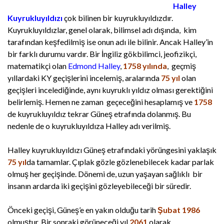
Halley
Kuyrukluyıldızı
çok bilinen bir kuyrukluyıldızdır.
Kuyrukluyıldızlar, genel olarak, bilimsel adı dışında, kim
tarafından keşfedilmiş ise onun adı ile bilinir. Ancak Halley’in
bir farklı durumu vardır. Bir İngiliz gökbilimci, jeofizikçi,
matematikçi olan
Edmond Halley
,
1758 yılında
, geçmiş
yıllardaki KY geçişlerini incelemiş, aralarında
75 yıl
olan
geçişleri incelediğinde, aynı kuyruklı yıldız olması gerektiğini
belirlemiş. Hemen ne zaman geçeceğini hesaplamış ve
1758
de kuyrukluyıldız tekrar Güneş etrafında dolanmış. Bu
nedenle de o kuyrukluyıldıza Halley adı verilmiş.
Halley kuyrukluyıldızı Güneş etrafındaki yörüngesini yaklaşık
75 yıl
da tamamlar. Çıplak gözle gözlenebilecek kadar parlak
olmuş her geçişinde. Dönemi de, uzun yaşayan sağlıklı bir
insanın ardarda iki geçişini gözleyebileceği bir süredir.
Önceki geçişi, Güneş’e en yakın olduğu tarih
Şubat 1986
olmuştur. Bir sonraki görüneceği yıl
2061
olarak