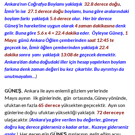
Ankara’nın Coğrafya Boylamı yaklaşık
32.8 derece
doğu
,
İzmir’in ise
27.1 derece doğu
boylamı, buna göre aralarındaki
boylam farkı yaklaşık
5.6 derece
olur. Her bir derece
Güneş’in hareketine uygun olarak
4 zaman dakikasına
denk
gelir. Buna göre
5.6 x 4 = 22.4 dakik
a eder. Öyleyse Güneş,
1
Mayıs
günü Ankara Öğlen çemberinden s
aat 12:45 te
geçecek ise, İzmir öğlen çemberinden yaklaşık
22.4
dakika
sonra yanı yaklaşık
13:08 de
geçecek demektir.
Ankara’dan daha doğudaki iller için hesap yapılırken boylam
farkına denk zaman değeri bu kez çıkartılır. Bu ayrıntıyı da
unutmayalım…
)
GÜNEŞ
, Ankara ile aynı enlemli gözlem yerlerinde
Mayıs ayının ilk günlerinde, gün ortasında, Güney yönünde,
ufuktan en fazla
65 derece
yüksekten geçecektir. Ayın son
günlerine doğru ufuktan yüksekliği yaklaşık
72 dereceye
ulaşacaktır.
(
Ankara’ya göre verilen bu değerler, güneye
doğru kaç derece giderseniz o kadar artar.. Kuzeye giderseniz
azalır.
)
Her geçen gün
GÜNEŞ
ışınlarının geliş eğim açısı