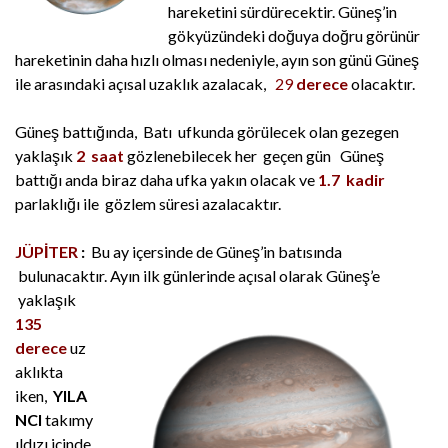
hareketini sürdürecektir. Güneş’in
gökyüzündeki doğuya doğru görünür
hareketinin daha hızlı olması nedeniyle, ayın son günü Güneş
ile arasındaki açısal uzaklık azalacak,
29
derece
olacaktır.
Güneş battığında, Batı ufkunda görülecek olan gezegen
yaklaşık
2 saat
gözlenebilecek her geçen gün Güneş
battığı anda biraz daha ufka yakın olacak ve
1.7 kadir
parlaklığı ile gözlem süresi azalacaktır.
JÜPİTER
:
Bu ay içersinde de Güneş’in batısında
bulunacaktır. Ayın ilk günlerinde açısal olarak Güneş’e
yaklaşık
135
derece
uz
aklıkta
iken,
YILA
NCI
takımy
ıldızı içinde