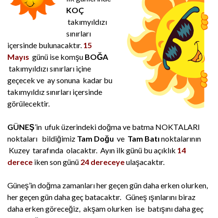
KOÇ
takımyıldızı
sınırları
içersinde bulunacaktır.
15
Mayıs
günü ise komşu
BOĞA
takımyıldızı sınırları içine
geçecek ve
ay
sonuna kadar bu
takımyıldız sınırları içersinde
görülecektir.
GÜNEŞ
’in ufuk üzerindeki doğma ve batma NOKTALARI
noktaları
bildiğimiz
Tam Doğu
ve
Tam Batı
noktalarının
Kuzey tarafında olacaktır. Ayın ilk günü bu açıklık
14
derece
iken son günü
24 dereceye
ulaşacaktır.
Güneş’in doğma zamanları her geçen gün daha erken olurken,
her geçen gün daha geç batacaktır. Güneş ışınlarını biraz
daha erken göreceğiz, akşam olurken ise batışını daha geç