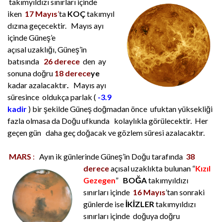
takımyıldızı sınırları içinde
iken
17
Mayıs
’
ta
KOÇ
t
akımyıl
dızına
geçecektir. Mayıs ayı
içinde Güneş’e
açısal
uzaklığı,
Güne
ş’in
batısında
26 derece
den ay
sonuna doğru
18 derece
ye
kadar azalacaktır
.
Mayıs ayı
süresince oldukça parlak (
-3.9
kadir
) bir şekilde Güneş doğmadan önce ufuktan yüksekliği
fazla olmasa da Doğu ufkunda kolaylıkla görülecektir. Her
geçen gün daha geç doğacak ve gözlem süresi azalacaktır.
MARS
:
Ayın ik günlerinde Güneş’in Doğu tarafında
38
derece
açısal uzaklıkta
bulunan “
Kızıl
Gezegen
”
BOĞA
takımyıldızı
sınırları içinde
16 Mayıs
’tan sonraki
günlerde ise
İKİZLER
takımyıldızı
sınırları içinde doğuya doğru