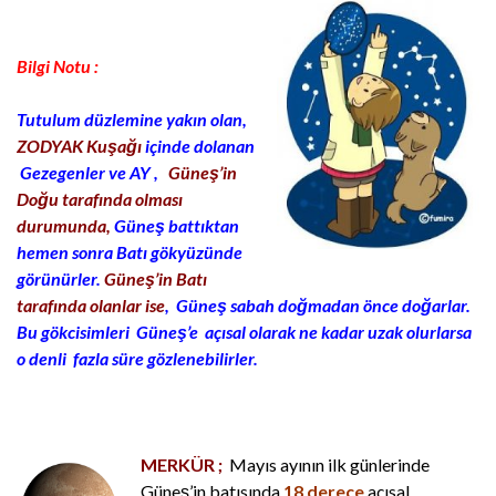
Bilgi Notu :
Tutulum düzlemine yakın olan,
ZODYAK Kuşağı
içinde dolanan
Gezegenler ve AY ,
Güneş’in
Doğu tarafında olması
durumunda,
Güneş battıktan
hemen sonra Batı gökyüzünde
görünürler.
Güneş’in Batı
tarafında olanlar ise
, Güneş sabah doğmadan önce doğarlar.
Bu gökcisimleri Güneş’e açısal olarak ne kadar uzak olurlarsa
o denli fazla süre gözlenebilirler.
MERKÜR ;
Mayıs ayının ilk günlerinde
Güneş’in batısında
18 derece
açısal