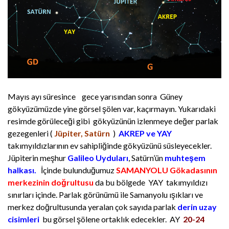
Mayıs ayı süresince gece yarısından sonra Güney
gökyüzümüzde yine görsel şölen var, kaçırmayın. Yukarıdaki
resimde görüleceği gibi gökyüzünün izlenmeye değer parlak
gezegenleri (
Jüpiter, Satürn
)
AKREP ve YAY
takımyıldızlarının ev sahipliğinde gökyüzünü süsleyecekler.
Jüpiterin meşhur
Galileo Uyduları
, Satürn’ün
muhteşem
halkası.
İçinde bulunduğumuz
SAMANYOLU Gökadasının
merkezinin doğrultusu
da bu bölgede YAY takımyıldızı
sınırları içinde. Parlak görünümü ile Samanyolu ışıkları ve
merkez doğrultusunda yeralan çok sayıda parlak
derin uzay
cisimleri
bu görsel şölene ortaklık edecekler. AY
20-24