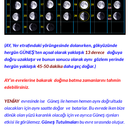
(AY, Yer etrafındaki yörüngesinde dolanırken, gökyüzünde
hergün GÜNEŞ’ten açısal olarak yaklaşık
13 derece
doğuya
doğru uzaklaşır ve bunun sonucu olarak aynı gözlem yerinde
hergün yaklaşık
45-50 dakika
daha geç doğar.)
AY’ın evrelerine bakarak doğma batma zamanlarını tahmin
edebilirsiniz.
YENİAY
evresinde ise Güneş ile hemen hemen aynı doğrultuda
olacakları için aynı saatte doğar ve batarlar. Bu evrede iken bize
dönük olan yüzü karanlık olacağı için ve ayrıca Güneş ışınları
etkisi ile görülemez.
Güneş Tutulmaları
bu evre sırasında oluşur.