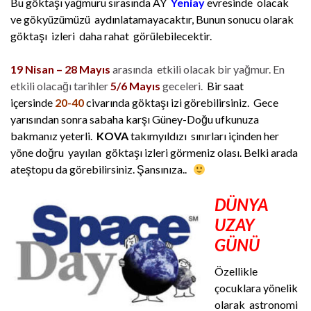
Bu göktaşı yağmuru sırasında AY
Yeniay
evresinde olacak
ve gökyüzümüzü aydınlatamayacaktır, Bunun sonucu olarak
göktaşı izleri daha rahat görülebilecektir.
19 Nisan – 28 Mayıs
arasında etkili olacak bir yağmur. En
etkili olacağı tarihler
5/6 Mayıs
geceleri.
Bir saat
içersinde
20-40
civarında göktaşı izi görebilirsiniz. Gece
yarısından sonra sabaha karşı Güney-Doğu ufkunuza
bakmanız yeterli.
KOVA
takımyıldızı sınırları içinden her
yöne doğru yayılan göktaşı izleri görmeniz olası.
Belki arada
ateştopu da görebilirsiniz.
Şansınıza..
DÜNYA
UZAY
GÜNÜ
Özellikle
çocuklara yönelik
olarak astronomi