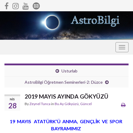
Togg
navig
Usturlab
AstroBilgi Öğretmen Seminerleri-2: Düzce
2019 MAYIS AYINDA GÖKYÜZÜ
NIS
28
By
Zeynel Tunca
in
Bu Ay Gökyüzü
,
Güncel
19 MAYIS ATATÜRK’Ü ANMA, GENÇLİK VE SPOR
BAYRAMIMIZ