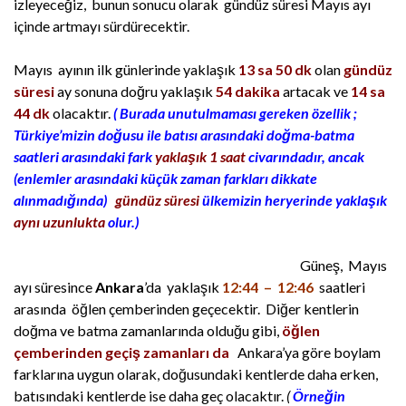
izleyeceğiz, bunun sonucu olarak gündüz süresi Mayıs ayı
içinde artmayı sürdürecektir.
Mayıs ayının ilk günlerinde yaklaşık
13 sa 50 dk
olan
gündüz
süresi
ay sonuna doğru yaklaşık
54 dakika
artacak ve
14 sa
44 dk
olacaktır.
( Burada unutulmaması gereken özellik ;
Türkiye’mizin doğusu ile batısı arasındaki doğma-batma
saatleri arasındaki fark
yaklaşık 1 saat
civarındadır, ancak
(enlemler arasındaki küçük zaman farkları dikkate
alınmadığında)
gündüz süresi
ülkemizin heryerinde yaklaşık
aynı uzunlukta
olur.)
Güneş, Mayıs
ayı süresince
Ankara
’da yaklaşık
12:44 – 12:46
saatleri
arasında öğlen çemberinden geçecektir. Diğer kentlerin
doğma ve batma zamanlarında olduğu gibi,
öğlen
çemberinden geçiş zamanları da
Ankara’ya göre boylam
farklarına uygun olarak,
doğusundaki kentlerde daha erken,
batısındaki kentlerde ise daha geç olacaktır.
(
Örneğin