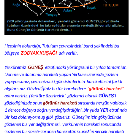
Hepsinin dolandığı, Tutulum çevresindeki band şeklindeki bu
bölgeye
ZODYAK KUŞAĞI
adı verilir.
Yerküremiz
G
ÜNEŞ
etrafındaki yörüngesini bir yıld
a tamamlar.
Dönme ve dolanma hareketi ya
pan Yerküre üzerinde gözlem
yapıyorsanız, çevrenizdeki gökcisimlerinin hareketlerini farklı
algılarsınız. Gözlediğiniz bu tür hareketlere
“
görünür hareket
”
adını veririz. (Yerküre üzerindeki gözlemci olarak
GÜNEŞ
’i
gözlediğinizde onun
görünür hareketi
sırasında hergün yaklaşık
1 derece doğuya doğru yerdeğiştirdiğini, bir yılda
YER
etrafında
bir kez dolanıyormuş gibi gözleriz. Güneş’imizin gökyüzünde
gözlenen bu yer değiştirmesi, yerkürenin hareketi sonucunda
gözlenen bir göreli-görünen harekettir. Güneş’in gerçek hareketi