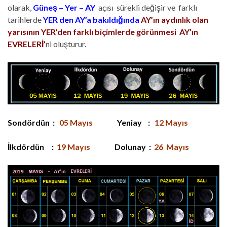
olarak,
Güneş – Yer – AY
açısı sürekli değişir ve farklı
tarihlerde
YER den AY’a bakıldığında
AY
’ın aydınlık olan
yarısının YER’den farklı biçimlerde görünmesi AY’ın
EVRELERİ’
ni oluşturur.
Sondördün :
05 Mayıs
Yeniay :
12 Mayıs
İlkdördün :
19 Mayıs
Dolunay :
26 Mayıs