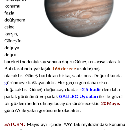
konumu
fazla
değişmem
esine
karşın,
Güneş’in
doğuya
doğru
hareketi nedeniyle ay sonuna doğru Güneş’ten açısal olarak
Batı tarafında yaklaşık
166 derece
uzaklaşmış
olacaktır
.
Güneş battıktan birkaç saat sonra Doğu ufkunda
g
örünmeye başlayacaktır.
Her geçen gün daha erken
doğacaktır. Güneş doğuncaya kadar
-2,5 kadir
den daha
parlak görünümü ve parlak
GALİLEO Uyduları
ile ile güzel
bir gözlem hedefi olmayı bu ay da sürdürecektir.
20 Mayıs
günü AY ile yakın görünümde olacaktır.
SATÜRN :
Mayıs ayı içinde
YAY
takımyıldızındaki konumu