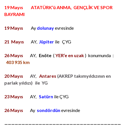
19 Mayıs ATATÜRK’ü ANMA, GENÇLİK VE SPOR
BAYRAMI
19 Mayıs
Ay
dolunay
evresinde
21 Mayıs
A
Y,
Jüpiter
ile ÇYG
26 Mayıs
AY,
Enöte
(
YER’e en uzak
) konumunda :
403 935 km
20 Mayıs
AY,
Antares
(AKREP takımyıldızının en
parlak yıldızı) ile YG
23 Mayıs
AY,
Satürn
ile ÇYG
26 Mayıs
Ay
sondördün
evresinde
——————————————————————————————————